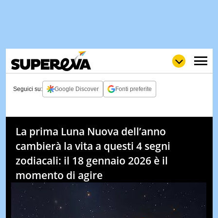
Seguici su:
Google Discover
Fonti preferite
NEWS
LOL
GULP
LOVE
La prima Luna Nuova dell’anno
STORIE
cambierà la vita a questi 4 segni
VIDEO
zodiacali: il 18 gennaio 2026 è il
WOW
POP
CURIOS
momento di agire
CINEM
& TV
QUIZ