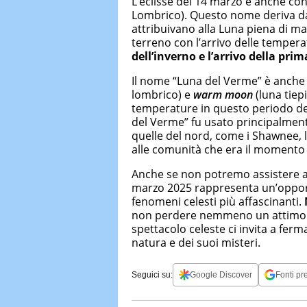
L’eclisse del 14 marzo è anche co
Lombrico). Questo nome deriva d
attribuivano alla Luna piena di m
terreno con l’arrivo delle tempera
dell’inverno e l’arrivo della pri
Il nome “Luna del Verme” è anche 
lombrico) e
warm moon
(luna tiep
temperature in questo periodo del
del Verme” fu usato principalmen
quelle del nord, come i Shawnee, l
alle comunità che era il momento d
Anche se non potremo assistere all’
marzo 2025 rappresenta un’opport
fenomeni celesti più affascinanti.
non perdere nemmeno un attimo d
spettacolo celeste ci invita a ferma
natura e dei suoi misteri.
Seguici su:
Google Discover
Fonti pre