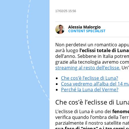
17/02/25 15:56
Alessia Malorgio
CONTENT SPECIALIST
Ha conseguito un Master in Ma
Marketing digitale. Si occupa de
Non perdetevi un romantico ap
di strategie marketing attraverso
avrà luogo
l’eclissi totale di Lun
dell’anno. Sebbene in Italia potr
grazie alla tecnologia avremo com
streaming al resto dell’eclisse.
Un’
Che cos’è l’eclisse di Luna?
Cosa vedremo all’alba del 14 m
Perché la Luna del Verme?
Che cos’è l’eclisse di Lun
L’eclisse di Luna è uno dei
fenomen
verifica quando l’ombra della Ter
parzialmente il nostro satellite n
sua fase di “piena” e i tre corpi