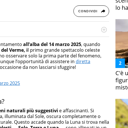
scena
lo h
CONDIVIDI
rketing Management e Google Digital Training su
lla creazione di contenuti in ottica SEO e dello sviluppo
puntamento
all’alba del 14 marzo 2025
, quando
 canali digitali.
a del Verme, i
l primo grande spettacolo celeste
emo osservare solo la prima parte del fenomeno,
unque l’opportunità di assistere in
diretta
occasione da non lasciarsi sfuggire!
C'è 
figur
arzo 2025
miste
a?
i naturali più suggestivi
e affascinanti. Si
ra, illuminata dal Sole, oscura completamente o
aturale. Questo accade quando la Luna si trova nella
 celesti — Sole, Terra e Luna —
sono allineati in un