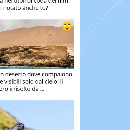
 nei titoli di coda del film:
ai notato anche tu?
un deserto dove compaiono
e visibili solo dal cielo: il
ro irrisolto da ...