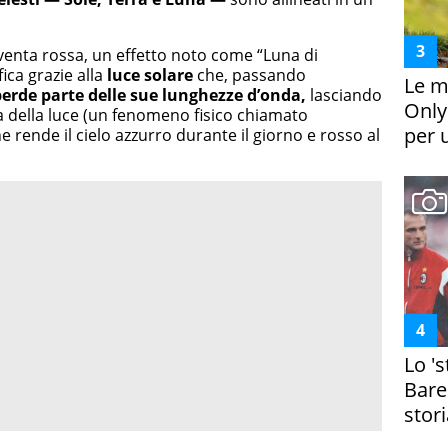
diventa rossa, un effetto noto come “Luna di
ca grazie alla
luce solare
che, passando
Le m
perde parte delle sue lunghezze d’onda,
lasciando
Only
 della luce (un fenomeno fisico chiamato
per 
he rende il cielo azzurro durante il giorno e rosso al
Lo '
Bare
stori