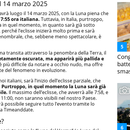
el 14 marzo 2025
 avrà luogo il 14 marzo 2025, con la Luna piena che
7:55 ora italiana.
Tuttavia, in Italia, purtroppo,
 in quel momento, in quanto sarà già sotto
 perché l’eclisse inizierà molto prima e sarà
penombrale, che, sebbene meno spettacolare, è
a transita attraverso la penombra della Terra, il
Cong
tamente oscurata, ma apparirà più pallida e
batt
 più difficile da notare a occhio nudo, ma offre
e del fenomeno in evoluzione.
smas
 italiani, sarà l’inizio dell’eclisse parziale, che
a. Purtroppo, in quel momento la Luna sarà già
ile.
Il massimo dell’eclisse, che avverrà alle 7:58, e
 11:00, non saranno visibili nel nostro Paese.
rà possibile seguire tutto l’evento tramite lo
da Timeanddate.
e?