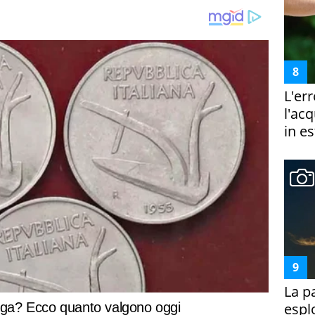
L'er
l'ac
in es
La p
espl