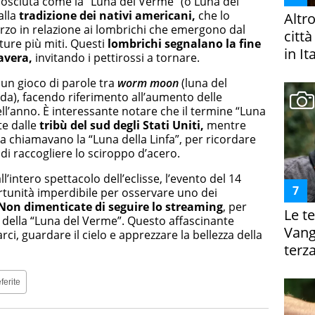
nosciuta come la “Luna del Verme” (o Luna del
alla
tradizione dei nativi americani,
che lo
Altr
arzo in relazione ai lombrichi che emergono dal
citt
ture più miti. Questi
lombrichi segnalano la fine
in It
mavera,
invitando i pettirossi a tornare.
un gioco di parole tra
worm moon
(luna del
ida), facendo riferimento all’aumento delle
l’anno. È interessante notare che il termine “Luna
te dalle
tribù del sud degli Stati Uniti,
mentre
a chiamavano la “Luna della Linfa”, per ricordare
i raccogliere lo sciroppo d’acero.
intero spettacolo dell’eclisse, l’evento del 14
unità imperdibile per osservare uno dei
Non dimenticate di seguire lo streaming
, per
Le te
ella “Luna del Verme”. Questo affascinante
Vanga
rci, guardare il cielo e apprezzare la bellezza della
terza
ferite