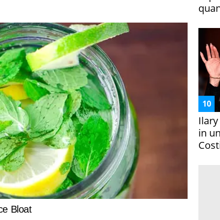
quan
Ilar
in un
Costi