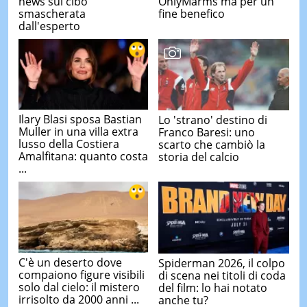
news sul cibo
OnlyMarms ma per un
smascherata
fine benefico
dall'esperto
Ilary Blasi sposa Bastian
Lo 'strano' destino di
Muller in una villa extra
Franco Baresi: uno
lusso della Costiera
scarto che cambiò la
Amalfitana: quanto costa
storia del calcio
...
C'è un deserto dove
Spiderman 2026, il colpo
compaiono figure visibili
di scena nei titoli di coda
solo dal cielo: il mistero
del film: lo hai notato
irrisolto da 2000 anni ...
anche tu?