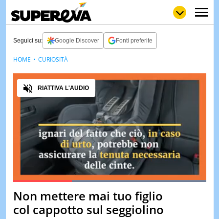
Seguici su:
Google Discover
Fonti preferite
HOME
CURIOSITÀ
NEWS
LOL
GULP
LOVE
Audio
STORIE
RIATTIVA L'AUDIO
VIDEO
WOW
POP
CURIOS
CINEM
& TV
QUIZ
&
TEST
Loaded
:
100.00%
Non mettere mai tuo figlio
Pause
Unmute
MUSIC
col cappotto sul seggiolino
&
SPETT