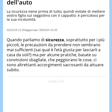
dell'auto
LE
NOTIZI
La sicurezza viene prima di tutto, quindi evitate di mettere
DI
vostro figlio sul seggiolino con il cappotto: è pericoloso per
OGGI
la sua incolumità
LE
03/12/19 12:26
Aggiornato:
05/04/24 15:43
NOTIZI
DI
Quando parliamo di
sicurezza
, soprattutto per i più
IERI
piccoli, le precauzioni da prendere non sembrano
CONTAT
mai sufficienti (sai qual è l’età giusta per lasciarli a
casa da soli?) ma per alcune pratiche, basate su
convinzioni sbagliate, che peggiorano le cose, ci
sono altrettanti accorgimenti sacrosanti da attuare
subito.