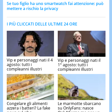
Se tuo figlio ha uno smartwatch fai attenzione: può
mettere a rischio la privacy
I PIÙ CLICCATI DELLE ULTIME 24 ORE
Vip e personaggi nati il 4
Vip e personaggi nati il
agosto: tutti i
1° agosto: tutti i
compleanni illustri
compleanni illustri
Congelare gli alimenti
Le marmotte sbarcano
azzera i batteri? La fake
su OnlyFans: nasce