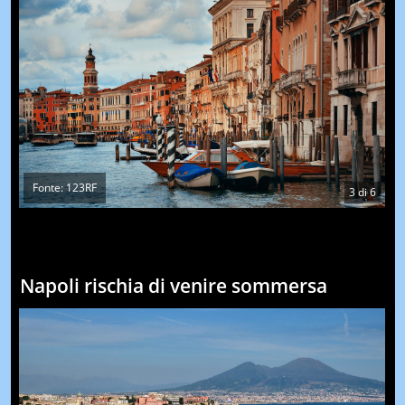
Fonte: 123RF
3
di
6
Napoli rischia di venire sommersa