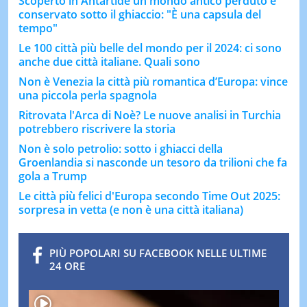
Scoperto in Antartide un mondo antico perduto e
conservato sotto il ghiaccio: "È una capsula del
tempo"
Le 100 città più belle del mondo per il 2024: ci sono
anche due città italiane. Quali sono
Non è Venezia la città più romantica d’Europa: vince
una piccola perla spagnola
Ritrovata l'Arca di Noè? Le nuove analisi in Turchia
potrebbero riscrivere la storia
Non è solo petrolio: sotto i ghiacci della
Groenlandia si nasconde un tesoro da trilioni che fa
gola a Trump
Le città più felici d'Europa secondo Time Out 2025:
sorpresa in vetta (e non è una città italiana)
PIÙ POPOLARI SU FACEBOOK NELLE ULTIME
24 ORE