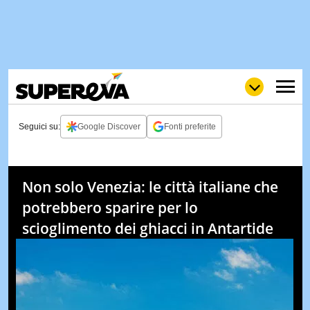
Seguici su:
Google Discover
Fonti preferite
NEWS
LOL
GULP
LOVE
Non solo Venezia: le città italiane che
STORIE
potrebbero sparire per lo
VIDEO
scioglimento dei ghiacci in Antartide
WOW
POP
CURIOS
CINEM
& TV
QUIZ