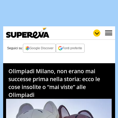
Seguici su:
Google Discover
Fonti preferite
NEWS
LOL
GULP
LOVE
Olimpiadi Milano, non erano mai
STORIE
successe prima nella storia: ecco le
VIDEO
cose insolite o “mai viste” alle
WOW
POP
CURIOS
Olimpiadi
CINEM
& TV
QUIZ