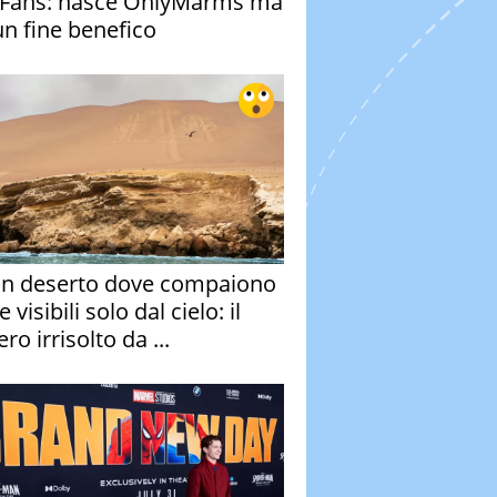
Fans: nasce OnlyMarms ma
un fine benefico
un deserto dove compaiono
e visibili solo dal cielo: il
ro irrisolto da ...