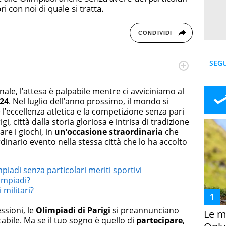
i con noi di quale si tratta.
CONDIVIDI
SEGU
cessi di integrazione e attivo nel campo della ricerca, in
mporanea di America Latina e Spagna. Collabora con
le, l’attesa è palpabile mentre ci avviciniamo al
e dell'Associazione Culturale "La Biblioteca del Sannio".
24
. Nel luglio dell’anno prossimo, il mondo si
’eccellenza atletica e la competizione senza pari
gi, città dalla storia gloriosa e intrisa di tradizione
are i giochi, in
un’occasione straordinaria
che
dinario evento nella stessa città che lo ha accolto
mpiadi senza particolari meriti sportivi
limpiadi?
 militari?
ssioni, le
Olimpiadi di Parigi
si preannunciano
Le m
bile. Ma se il tuo sogno è quello di
partecipare
,