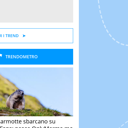
I I TREND
TRENDOMETRO
armotte sbarcano su