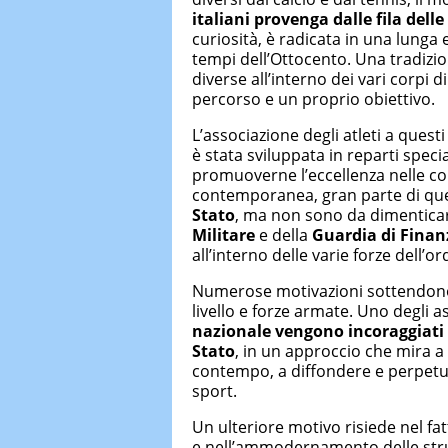
italiani provenga dalle fila dell
curiosità, è radicata in una lunga e
tempi dell’Ottocento. Una tradizio
diverse all’interno dei vari corpi 
percorso e un proprio obiettivo.
L’associazione degli atleti a quest
è stata sviluppata in reparti specia
promuoverne l’eccellenza nelle comp
contemporanea, gran parte di questi
Stato
, ma non sono da dimenticar
Militare
e della
Guardia di Finan
all’interno delle varie forze dell’or
Numerose motivazioni sottendono 
livello e forze armate. Uno degli a
nazionale vengono incoraggiati a
Stato
, in un approccio che mira a 
contempo, a diffondere e perpetuar
sport.
Un ulteriore motivo risiede nel fa
e nell’ammodernamento delle stru