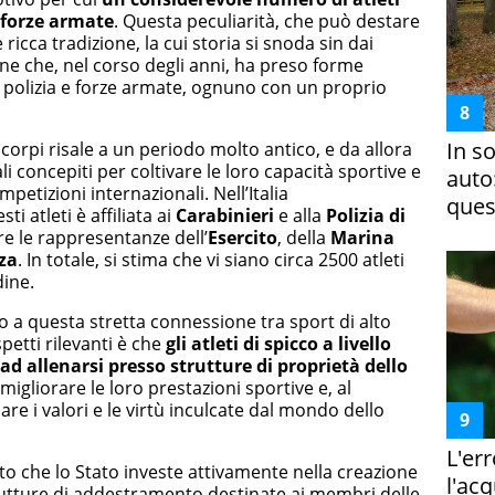
e forze armate
. Questa peculiarità, che può destare
 ricca tradizione, la cui storia si snoda sin dai
ne che, nel corso degli anni, ha preso forme
di polizia e forze armate, ognuno con un proprio
In s
i corpi risale a un periodo molto antico, e da allora
li concepiti per coltivare le loro capacità sportive e
auto
etizioni internazionali. Nell’Italia
ques
 atleti è affiliata ai
Carabinieri
e alla
Polizia di
e le rappresentanze dell’
Esercito
, della
Marina
za
. In totale, si stima che vi siano circa 2500 atleti
dine.
a questa stretta connessione tra sport di alto
spetti rilevanti è che
gli atleti di spicco a livello
d allenarsi presso strutture di proprietà dello
migliorare le loro prestazioni sportive e, al
e i valori e le virtù inculcate dal mondo dello
L'er
tto che lo Stato investe attivamente nella creazione
l'ac
tture di addestramento destinate ai membri delle