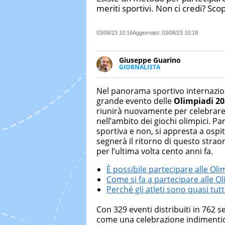
meriti sportivi. Non ci credi? Scopr
03/08/23 10:16
Aggiornato:
03/08/23 10:18
Giuseppe Guarino
GIORNALISTA
Ph(D) in Diritto Comparato e pro
particolare sulla Storia conte
Nel panorama sportivo internaziona
numerose testate ed è president
grande evento delle
Olimpiadi 20
riunirà nuovamente per celebrare l
nell’ambito dei giochi olimpici. Pari
sportiva e non, si appresta a ospit
segnerà il ritorno di questo straor
per l’ultima volta cento anni fa.
È possibile partecipare alle Oli
Come si fa a partecipare alle O
Perché gli atleti sono quasi tutti
Con 329 eventi distribuiti in 762 se
come una celebrazione indimentica