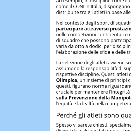
Ad esempio, in discipline come il t
come il CONI in Italia, dispongono
distribuite tra gli atleti in base a
Nel contesto degli sport di squad
partecipare attraverso prestazi
nelle competizioni continentali o n
di squadre che possono partecipar
varia da otto a dodici per discipl
l’elaborazione delle sfide e delle tr
La selezione degli atleti avviene so
assumono la responsabilità di supp
rispettive discipline. Questi atleti 
Olimpica
, un insieme di principi 
questi, figurano norme riguardant
cruciale per mantenere l’integrità 
sulla Prevenzione della Manipol
l’equità e la lealtà nella competizi
Perché gli atleti sono quas
Spesso vi sarete chiesti, specialme
diversi dal calcio e dal tennis, il 