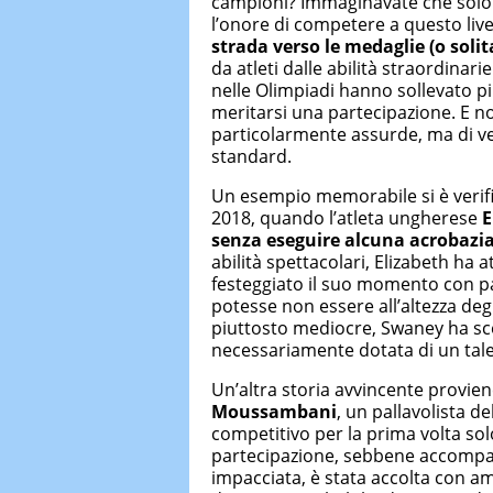
campioni? Immaginavate che solo i
l’onore di competere a questo liv
strada verso
le medaglie (o solit
da atleti dalle abilità straordinari
nelle Olimpiadi hanno sollevato p
meritarsi una partecipazione. E n
particolarmente assurde, ma di ver
standard.
Un esempio memorabile si è verifi
2018, quando l’atleta ungherese
E
senza eseguire alcuna acrobazi
abilità spettacolari, Elizabeth ha a
festeggiato il suo momento con p
potesse non essere all’altezza deg
piuttosto mediocre, Swaney ha sc
necessariamente dotata di un tale
Un’altra storia avvincente provie
Moussambani
, un pallavolista d
competitivo per la prima volta sol
partecipazione, sebbene accompa
impacciata, è stata accolta con a