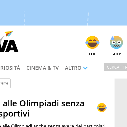
LOL
GULP
RIOSITÀ
CINEMA & TV
ALTRO
ferite
alle Olimpiadi senza
sportivi
alle Olimpiadi anche senza avere dei particolari