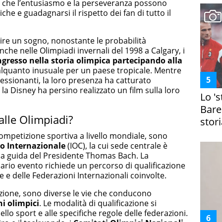
 che l’entusiasmo e la perseveranza possono
iche e guadagnarsi il rispetto dei fan di tutto il
ire un sogno, nonostante le probabilità
nche nelle Olimpiadi invernali del 1998 a Calgary, i
ngresso nella storia olimpica
partecipando alla
alquanto inusuale per un paese tropicale. Mentre
essionanti, la loro presenza ha catturato
 la Disney ha persino realizzato un film sulla loro
Lo '
Bare
alle Olimpiadi?
stori
 competizione sportiva a livello mondiale, sono
o Internazionale
(IOC), la cui sede centrale è
 la guida del Presidente Thomas Bach. La
ario evento richiede un percorso di qualificazione
e e delle Federazioni Internazionali coinvolte.
ezione, sono diverse le vie che conducono
hi olimpici
. Le modalità di qualificazione si
ello sport e alle specifiche regole delle federazioni.