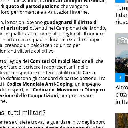
iro e il taekwondo, i
Comitati Olimpici Nazionali
,
 di
quote di partecipazione
che vengono
Temp
lle loro performance e a valutazioni interne.
fida
riusc
ra, le nazioni devono
guadagnarsi il diritto di
oni
e risultati
ottenuti nei Campionati del Mondo,
elle qualificazioni mondiali o regionali. Il numero
e ai tornei a squadre durante i Giochi Olimpici
ina, creando un palcoscenico unico per
ionfanti vittorie collettive.
tto l’egida dei
Comitati Olimpici Nazionali
, che
ortare e iscrivere i rappresentanti nelle
devono rispettare i criteri stabiliti nella
Carta
che definiscono gli standard di partecipazione. Tra
i il
Codice Mondiale Anti-Doping
, un impegno
Altr
dello sport, e il
Codice del Movimento Olimpico
citt
azione delle Competizioni
, per preservare
in It
one.
i tutti militari?
nte se vi siete trovati a guardare in tv degli sport
motivo per cui
un considerevole numero di atleti