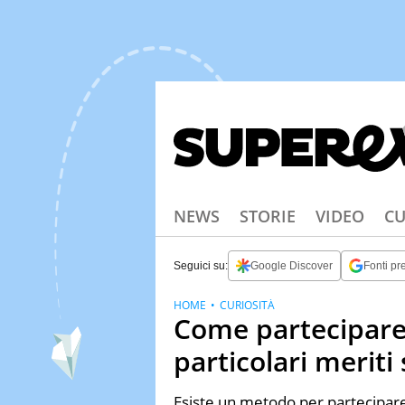
NEWS
STORIE
VIDEO
CU
Seguici su:
Google Discover
Fonti pre
HOME
CURIOSITÀ
Come partecipare 
particolari meriti 
Esiste un metodo per partecipare 