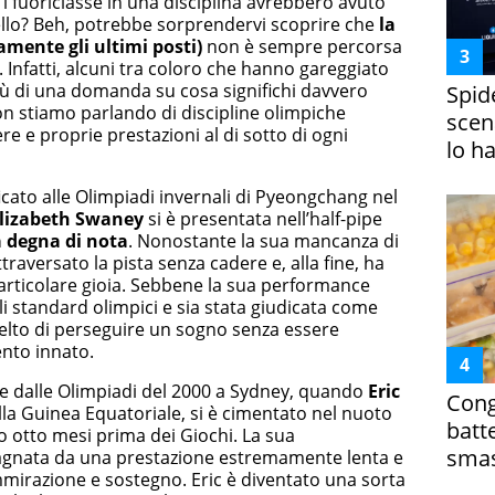
 fuoriclasse in una disciplina avrebbero avuto
ello? Beh, potrebbe sorprendervi scoprire che
la
amente gli ultimi posti)
non è sempre percorsa
e. Infatti, alcuni tra coloro che hanno gareggiato
iù di una domanda su cosa significhi davvero
Spid
on stiamo parlando di discipline olimpiche
scena
e e proprie prestazioni al di sotto di ogni
lo h
cato alle Olimpiadi invernali di Pyeongchang nel
lizabeth Swaney
si è presentata nell’half-pipe
a degna di nota
. Nonostante la sua mancanza di
ttraversato la pista senza cadere e, alla fine, ha
articolare gioia. Sebbene la sua performance
li standard olimpici e sia stata giudicata come
elto di perseguire un sogno senza essere
nto innato.
ne dalle Olimpiadi del 2000 a Sydney, quando
Eric
Cong
ella Guinea Equatoriale, si è cimentato nel nuoto
batt
o otto mesi prima dei Giochi. La sua
smas
gnata da una prestazione estremamente lenta e
mmirazione e sostegno. Eric è diventato una sorta