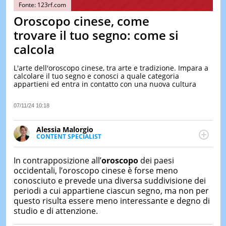
&
Fonte: 123rf.com
TEST
Oroscopo cinese, come
MUSIC
trovare il tuo segno: come si
&
calcola
SPETT
LE
L'arte dell'oroscopo cinese, tra arte e tradizione. Impara a
NOTIZI
calcolare il tuo segno e conosci a quale categoria
DI
appartieni ed entra in contatto con una nuova cultura
OGGI
LE
07/11/24 10:18
NOTIZI
DI
Alessia Malorgio
IERI
CONTENT SPECIALIST
Ha conseguito un Master in Marketing Management
CONTAT
e Google Digital Training su Marketing digitale. Si
In contrapposizione all’
oroscopo
dei paesi
occupa della creazione di contenuti in ottica SEO e
occidentali, l’oroscopo cinese è forse meno
dello sviluppo di strategie marketing attraverso
conosciuto e prevede una diversa suddivisione dei
canali digitali.
periodi a cui appartiene ciascun segno, ma non per
questo risulta essere meno interessante e degno di
studio e di attenzione.