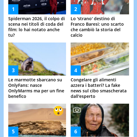
LE
NOTIZI
Spiderman 2026, il colpo di
Lo 'strano' destino di
DI
OGGI
scena nei titoli di coda del
Franco Baresi: uno scarto
film: lo hai notato anche
che cambiò la storia del
LE
tu?
calcio
NOTIZI
DI
IERI
CONTAT
Le marmotte sbarcano su
Congelare gli alimenti
OnlyFans: nasce
azzera i batteri? La fake
OnlyMarms ma per un fine
news sul cibo smascherata
benefico
dall'esperto