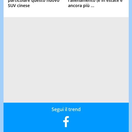
particolare questo nuovo
l'allenamento (e in estate è
SUV cinese
ancora più ...
Segui il trend