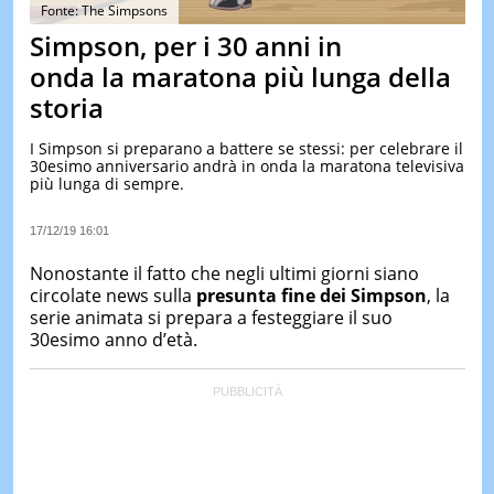
&
Fonte: The Simpsons
TEST
Simpson, per i 30 anni in
MUSIC
onda la maratona più lunga della
&
storia
SPETT
LE
I Simpson si preparano a battere se stessi: per celebrare il
NOTIZI
30esimo anniversario andrà in onda la maratona televisiva
DI
più lunga di sempre.
OGGI
LE
17/12/19 16:01
NOTIZI
DI
Nonostante il fatto che negli ultimi giorni siano
IERI
circolate news sulla
presunta fine dei Simpson
, la
serie animata si prepara a festeggiare il suo
CONTAT
30esimo anno d’età.