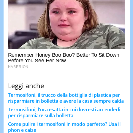
Leggi anche
Termosifoni, il trucco della bottiglia di plastica per
risparmiare in bolletta e avere la casa sempre calda
Termosifoni, l'ora esatta in cui dovresti accenderli
per risparmiare sulla bolletta
Come pulire i termosifoni in modo perfetto? Usa il
phon e calze