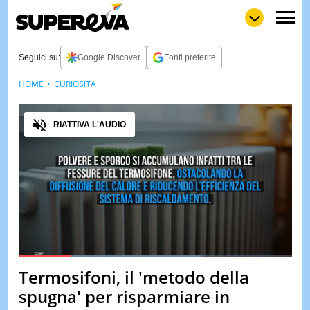
Seguici su:
Google Discover
Fonti preferite
HOME
CURIOSITÀ
NEWS
LOL
GULP
LOVE
Audio
STORIE
RIATTIVA L'AUDIO
VIDEO
WOW
POP
CURIOS
CINEM
& TV
QUIZ
&
TEST
Loaded
:
67.20%
Termosifoni, il 'metodo della
Pause
Unmute
MUSIC
spugna' per risparmiare in
&
SPETT