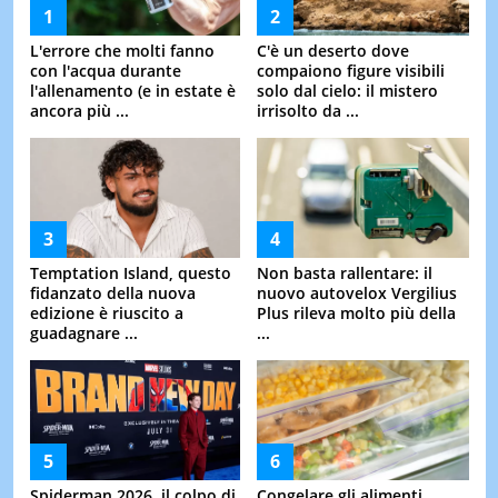
L'errore che molti fanno
C'è un deserto dove
con l'acqua durante
compaiono figure visibili
l'allenamento (e in estate è
solo dal cielo: il mistero
ancora più ...
irrisolto da ...
Temptation Island, questo
Non basta rallentare: il
fidanzato della nuova
nuovo autovelox Vergilius
edizione è riuscito a
Plus rileva molto più della
guadagnare ...
...
Spiderman 2026, il colpo di
Congelare gli alimenti