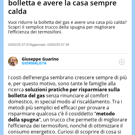
bolletta e avere la casa sempre
LE
calda
NOTIZI
DI
Vuoi ridurre la bolletta del gas e avere una casa più calda?
OGGI
Scopri il semplice trucco della spugna per migliorare
l’efficienza dei termosifoni.
LE
NOTIZI
DI
03/02/25 07:07
Aggiornato:
03/02/25 07:39
IERI
Giuseppe Guarino
CONTAT
GIORNALISTA
Ph(D) in Diritto Comparato e processi di
integrazione e attivo nel campo della ricerca, in
I costi dell’energia sembrano crescere sempre di più
particolare sulla Storia contemporanea di America
e, per questo motivo, sono tante le famiglie alla
Latina e Spagna. Collabora con numerose testate ed
ricerca
soluzioni pratiche per risparmiare sulla
è presidente dell'Associazione Culturale "La
bolletta del gas
senza rinunciare al comfort
Biblioteca del Sannio".
domestico, in special modo al riscaldamento. Tra i
metodi più semplici ed efficaci per provare a
risparmiare qualcosa c’è il cosiddetto “
metodo
della spugna
“, un trucco che permette di migliorare
l’efficienza dei termosifoni, nonché di ottimizzare il
consumo energetico. Curiosi di scoprire di cosa si