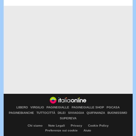
LIBERO
VIRGILIO
PAGINEGIALLE
PAGINEGIALLE SHOP
PGCASA
PAGINEBIANCHE
TUTTOCITTÀ
DILEI
SIVIAGGIA
QUIFINANZA
BUONISSIMO
SUPEREVA
Chi siamo
Note Legali
Privacy
Cookie Policy
Preferenze sui cookie
Aiuto