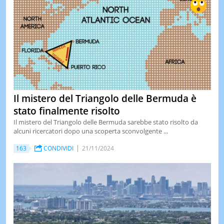
LE
NOTIZI
DI
OGGI
LE
NOTIZI
DI
IERI
Il mistero del Triangolo delle Bermuda è
CONTAT
stato finalmente risolto
Il mistero del Triangolo delle Bermuda sarebbe stato risolto da
alcuni ricercatori dopo una scoperta sconvolgente ...
163
CONDIVIDI
21/11/2024