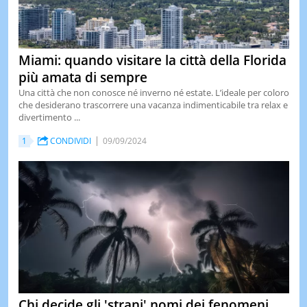
Miami: quando visitare la città della Florida
più amata di sempre
Una città che non conosce né inverno né estate. L’ideale per coloro
che desiderano trascorrere una vacanza indimenticabile tra relax e
divertimento ...
1
CONDIVIDI
09/09/2024
Chi decide gli 'strani' nomi dei fenomeni