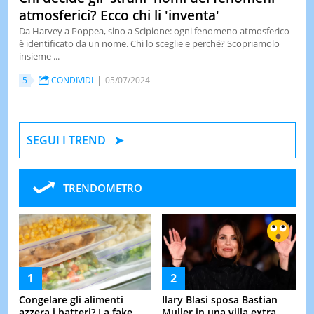
atmosferici? Ecco chi li 'inventa'
Da Harvey a Poppea, sino a Scipione: ogni fenomeno atmosferico
è identificato da un nome. Chi lo sceglie e perché? Scopriamolo
insieme ...
5
CONDIVIDI
05/07/2024
SEGUI I TREND
TRENDOMETRO
Congelare gli alimenti
Ilary Blasi sposa Bastian
azzera i batteri? La fake
Muller in una villa extra