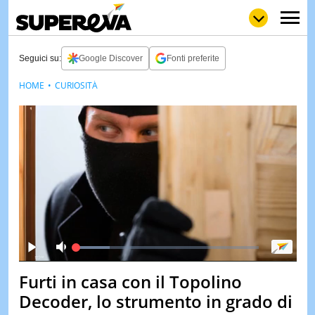
Seguici su:
Google Discover
Fonti preferite
HOME
CURIOSITÀ
NEWS
LOL
GULP
LOVE
STORIE
VIDEO
WOW
POP
CURIOS
CINEM
& TV
QUIZ
&
Loaded
:
25.30%
Play
Mute
TEST
Furti in casa con il Topolino
MUSIC
Decoder, lo strumento in grado di
&
SPETT