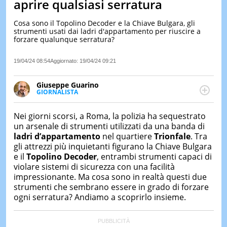
aprire qualsiasi serratura
LE
NOTIZI
Cosa sono il Topolino Decoder e la Chiave Bulgara, gli
DI
strumenti usati dai ladri d'appartamento per riuscire a
OGGI
forzare qualunque serratura?
LE
19/04/24 08:54
Aggiornato:
19/04/24 09:21
NOTIZI
DI
IERI
Giuseppe Guarino
GIORNALISTA
CONTAT
Ph(D) in Diritto Comparato e processi di
integrazione e attivo nel campo della ricerca, in
Nei giorni scorsi, a Roma, la polizia ha sequestrato
particolare sulla Storia contemporanea di America
un arsenale di strumenti utilizzati da una banda di
Latina e Spagna. Collabora con numerose testate ed
ladri d’appartamento
nel quartiere
Trionfale
. Tra
è presidente dell'Associazione Culturale "La
gli attrezzi più inquietanti figurano la Chiave Bulgara
Biblioteca del Sannio".
e il
Topolino Decoder
, entrambi strumenti capaci di
violare sistemi di sicurezza con una facilità
impressionante. Ma cosa sono in realtà questi due
strumenti che sembrano essere in grado di forzare
ogni serratura? Andiamo a scoprirlo insieme.