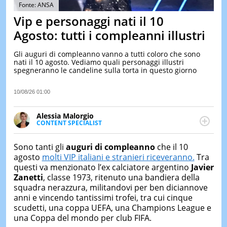
&
Fonte: ANSA
TEST
Vip e personaggi nati il 10
MUSIC
Agosto: tutti i compleanni illustri
&
SPETT
Gli auguri di compleanno vanno a tutti coloro che sono
nati il 10 agosto. Vediamo quali personaggi illustri
LE
spegneranno le candeline sulla torta in questo giorno
NOTIZI
DI
OGGI
10/08/26 01:00
LE
Alessia Malorgio
NOTIZI
CONTENT SPECIALIST
DI
Ha conseguito un Master in Marketing Management
IERI
e Google Digital Training su Marketing digitale. Si
Sono tanti gli
auguri di compleanno
che il 10
CONTAT
occupa della creazione di contenuti in ottica SEO e
agosto
molti VIP italiani e stranieri riceveranno.
Tra
dello sviluppo di strategie marketing attraverso
questi va menzionato l’ex calciatore argentino
Javier
canali digitali.
Zanetti
, classe 1973, ritenuto una bandiera della
squadra nerazzura, militandovi per ben diciannove
anni e vincendo tantissimi trofei, tra cui cinque
scudetti, una coppa UEFA, una Champions League e
una Coppa del mondo per club FIFA.