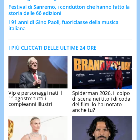
Festival di Sanremo, i conduttori che hanno fatto la
storia delle 66 edizioni
I 91 anni di Gino Paoli, fuoriclasse della musica
italiana
I PIÙ CLICCATI DELLE ULTIME 24 ORE
Vip e personaggi nati il
Spiderman 2026, il colpo
1° agosto: tutti i
di scena nei titoli di coda
compleanni illustri
del film: lo hai notato
anche tu?