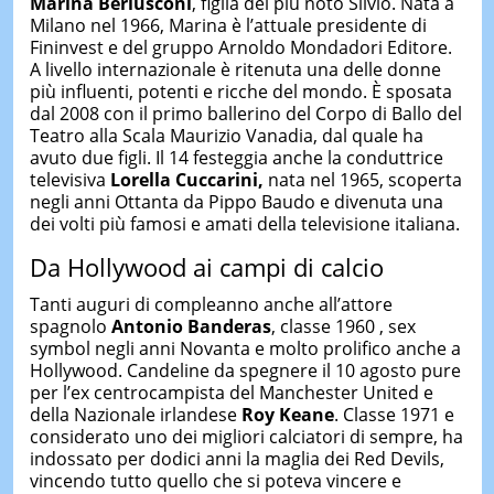
Marina Berlusconi
, figlia del più noto Silvio. Nata a
Milano nel 1966, Marina è l’attuale presidente di
Fininvest e del gruppo Arnoldo Mondadori Editore.
A livello internazionale è ritenuta una delle donne
più influenti, potenti e ricche del mondo. È sposata
dal 2008 con il primo ballerino del Corpo di Ballo del
Teatro alla Scala Maurizio Vanadia, dal quale ha
avuto due figli. Il 14 festeggia anche la conduttrice
televisiva
Lorella Cuccarini,
nata nel 1965, scoperta
negli anni Ottanta da Pippo Baudo e divenuta una
dei volti più famosi e amati della televisione italiana.
Da Hollywood ai campi di calcio
Tanti auguri di compleanno anche all’attore
spagnolo
Antonio Banderas
, classe 1960 , sex
symbol negli anni Novanta e molto prolifico anche a
Hollywood. Candeline da spegnere il 10 agosto pure
per l’ex centrocampista del Manchester United e
della Nazionale irlandese
Roy Keane
. Classe 1971 e
considerato uno dei migliori calciatori di sempre, ha
indossato per dodici anni la maglia dei Red Devils,
vincendo tutto quello che si poteva vincere e