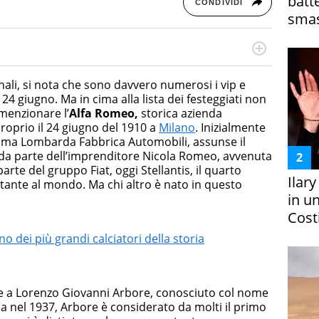
batt
CONDIVIDI
smas
rketing Management e Google Digital Training su
lla creazione di contenuti in ottica SEO e dello sviluppo
ali, si nota che sono davvero numerosi i vip e
 canali digitali.
 24 giugno. Ma in cima alla lista dei festeggiati non
menzionare l’
Alfa Romeo,
storica azienda
proprio il 24 giugno del 1910 a
Milano
. Inizialmente
ima Lombarda Fabbrica Automobili, assunse il
 da parte dell’imprenditore Nicola Romeo, avvenuta
arte del gruppo Fiat, oggi Stellantis, il quarto
Ilar
ante al mondo. Ma chi altro è nato in questo
in un
Costi
o dei più grandi calciatori della storia
 a Lorenzo Giovanni Arbore, conosciuto col nome
ia nel 1937, Arbore è considerato da molti il primo