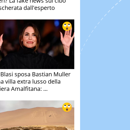
eri? La fake news sul cibo
cherata dall'esperto
y Blasi sposa Bastian Muller
a villa extra lusso della
era Amalfitana: ...