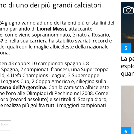
o di uno dei più grandi calciatori
4 giugno vanno ad uno dei talenti più cristallini del
tiamo parlando di
Lionel Messi
, attaccante
lce, come viene soprannominato, è nato a Rosario,
87
e nella sua carriera ha stabilito svariati record e
ei quali con le maglie albiceleste della nazionale
lona.
La p
 ben 43 coppe: 10 campionati spagnoli, 8
espl
 Spagna, 2 campionati francesi, una Supercoppa
quan
eld, 4 Uefa Champions League, 3 Supercoppe
 Leagues Cup, 2 Coppa America e, ciliegina sulla
itano dell’Argentina
. Con la camiseta albiceleste
he l’oro alle Olimpiadi di Pechino nel 2008. Come
oro (record assoluto) e sei titoli di Scarpa d’oro,
 realizza più gol fra tutti i maggiori campionati
ferite