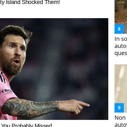
In s
auto
ques
Non 
auto