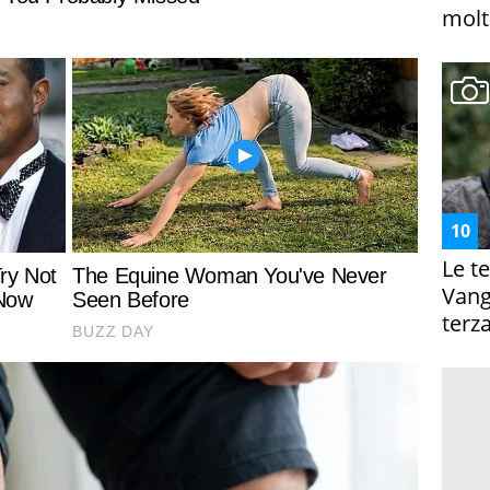
molto
Le te
Vanga
terza