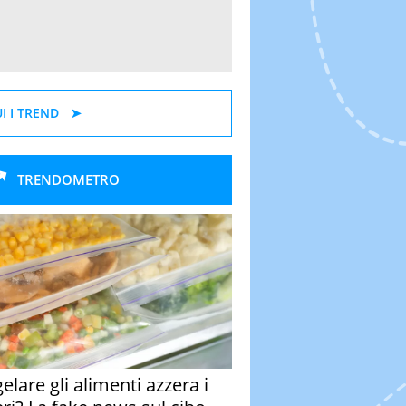
I I TREND
TRENDOMETRO
elare gli alimenti azzera i