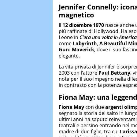
Jennifer Connelly: icon
magnetico
Il
12 dicembre 1970
nasce anche un
più raffinate di Hollywood. Ha eso
Leone in
C’era una volta in America
come
Labyrinth
,
A Beautiful Mi
Gun: Maverick
, dove il suo fasc
elegante.
La vita privata di Jennifer è sorpr
2003 con l’attore
Paul Bettany
, v
nota per il suo impegno nella dife
in contrasto con la potenza espre
Fiona May: una leggenda
Fiona May
con due
argenti olimp
segnato la storia del salto in lungo
ultimi anni ha saputo reinventarsi
teatrali e persino entrando nel mo
madre di due figlie, tra cui
Larissa