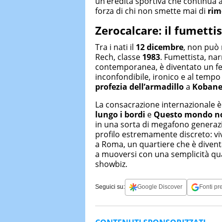
un’eredità sportiva che continua a
forza di chi non smette mai di
rim
Zerocalcare: il fumettis
Tra i nati il
12 dicembre
, non può
Rech, classe
1983
. Fumettista, na
contemporanea, è diventato un fen
inconfondibile, ironico e al tempo 
profezia dell’armadillo
a
Kobane 
La consacrazione internazionale è 
lungo i bordi
e
Questo mondo no
in una sorta di megafono generazi
profilo estremamente discreto: vi
a Roma, un quartiere che è divent
a muoversi con una semplicità quas
showbiz.
Seguici su:
Google Discover
Fonti pre