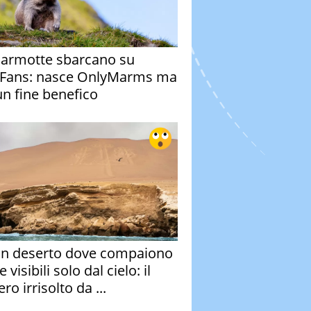
armotte sbarcano su
Fans: nasce OnlyMarms ma
un fine benefico
un deserto dove compaiono
e visibili solo dal cielo: il
ro irrisolto da ...