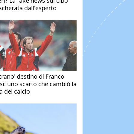
eri? La fake news sul cibo
cherata dall'esperto
strano' destino di Franco
si: uno scarto che cambiò la
a del calcio