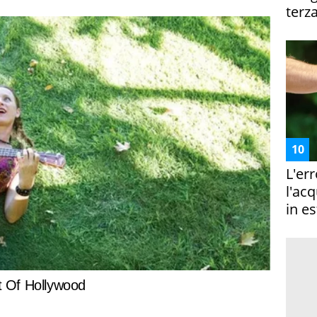
terza
L'er
l'ac
in es