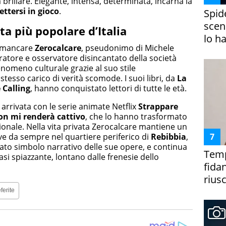
 brillare. Elegante, intensa, determinata, incarna la
ettersi in gioco
.
Spid
scena
ta più popolare d’Italia
lo h
 mancare
Zerocalcare
, pseudonimo di Michele
rratore e osservatore disincantato della società
omeno culturale grazie al suo stile
stesso carico di verità scomode. I suoi libri, da
La
Calling
, hanno conquistato lettori di tutte le età.
arrivata con le serie animate Netflix
Strappare
n mi renderà cattivo
, che lo hanno trasformato
onale. Nella vita privata Zerocalcare mantiene un
ve da sempre nel quartiere periferico di
Rebibbia
,
ato simbolo narrativo delle sue opere, e continua
Temp
i spiazzante, lontano dalle frenesie dello
fida
riusc
ferite