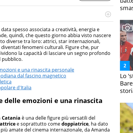
batt
smas
rketing Management e Google Digital Training su
lla creazione di contenuti in ottica SEO e dello sviluppo
data spesso associata a creatività, energia e
 canali digitali.
de, quindi, che questo giorno abbia visto nascere
o diverse tra loro: attrici, star internazionali,
diventati fenomeni culturali. Figure che, pur
vidono la capacità di lasciare un segno profondo
l pubblico.
mozioni e una rinascita personale
Lo '
woodiana dal fascino magnetico
letica
Bare
polare d'Italia
stori
 delle emozioni e una rinascita
 Catania
è una delle figure più versatili del
attrice
e soprattutto come
doppiatrice
, ha dato
e più amate del cinema internazionale, da Amanda