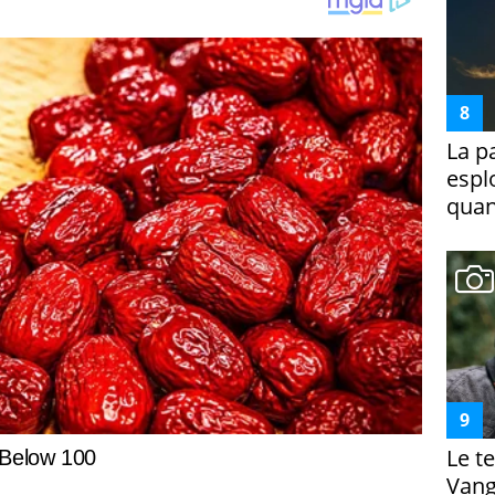
La p
espl
quan
Le te
Vanga