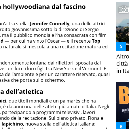
a hollywoodiana dal fascino
’altra stella:
Jennifer Connelly
, una delle attrici
rdito giovanissima sotto la direzione di Sergio
, ma il pubblico mondiale l’ha consacrata con film
nd
— per cui ha vinto l’Oscar — e il recente
Top
ino naturale si mescola a una recitazione matura ed
Altr
endentemente lontana dai riflettori: sposata dal
citt
ive con lui e i loro figli tra New York e il Vermont. È
in It
sa dell’ambiente e per un carattere riservato, quasi
ssiva che porta sullo schermo.
 dell’atletica
ici
, due titoli mondiali e un palmarès che ha
, è da anni una delle atlete più amate d’Italia. Negli
, partecipando a programmi televisivi, lavori
ndo della recitazione. Sul piano privato, Fiona è
 Iapichino
, nuova stella dell’atletica italiana: