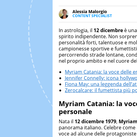
Alessia Malorgio
CONTENT SPECIALIST
Ha conseguito un Master in Ma
Marketing digitale. Si occupa de
In astrologia, il
12 dicembre
è una 
di strategie marketing attraverso
spirito indipendente. Non sorpren
personalità forti, talentuose e molt
campionesse sportive e fumettisti 
percorrendo strade lontane, condi
nel proprio ambito e nel cuore de
Myriam Catania: la voce delle e
Jennifer Connelly: icona holly
Fiona May: una leggenda dell’at
Zerocalcare: il fumettista più po
Myriam Catania: la voce
personale
Nata il
12 dicembre 1979
,
Myriam
panorama italiano. Celebre come
voce ad alcune delle protagonist