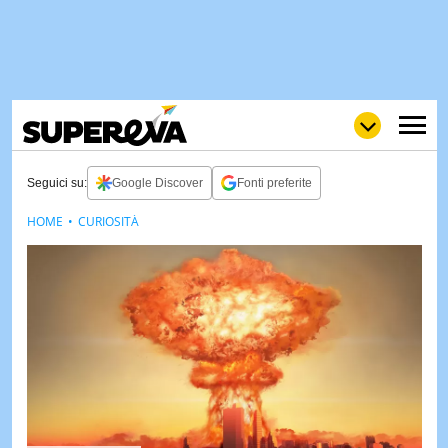
Seguici su:
Google Discover
Fonti preferite
HOME
CURIOSITÀ
NEWS
LOL
GULP
LOVE
STORIE
VIDEO
WOW
POP
CURIOS
CINEM
& TV
QUIZ