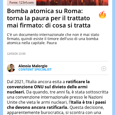
&
Fonte: 123rf.com
TEST
Bomba atomica su Roma:
MUSIC
torna la paura per il trattato
&
mai firmato: di cosa si tratta
SPETT
LE
C'è un documento internazionale che non è mai stato
NOTIZI
firmato, quindi esiste il timore dell'uso di una bomba
DI
atomica nella capitale. Paura
OGGI
LE
12/03/26 13:00
NOTIZI
DI
Alessia Malorgio
IERI
CONTENT SPECIALIST
Ha conseguito un Master in Marketing Management
CONTAT
e Google Digital Training su Marketing digitale. Si
Dal 2021, l’Italia ancora esita a
ratificare la
occupa della creazione di contenuti in ottica SEO e
convenzione ONU sul divieto delle armi
dello sviluppo di strategie marketing attraverso
nucleari.
Da quando, tre anni fa, è stata sottoscritta
canali digitali.
una convenzione internazionale presso le Nazioni
Unite che vieta le armi nucleari, l’
Italia è tra i paesi
che devono ancora ratificarla.
Questa decisione,
apparentemente burocratica, si scontra con una