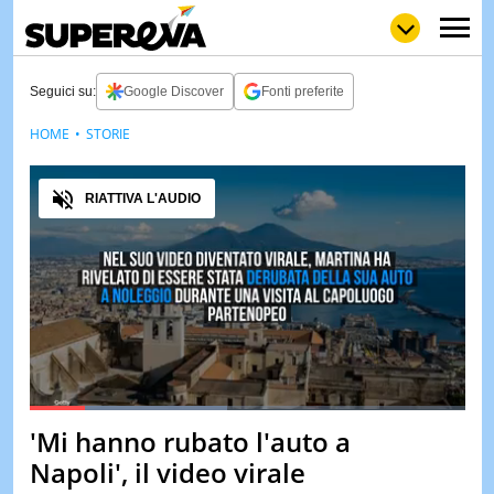
Seguici su:
Google Discover
Fonti preferite
HOME
STORIE
NEWS
LOL
GULP
LOVE
Audio
STORIE
RIATTIVA L'AUDIO
VIDEO
WOW
POP
CURIOS
CINEM
& TV
QUIZ
&
TEST
Loaded
:
45.53%
'Mi hanno rubato l'auto a
Pause
Unmute
MUSIC
Napoli', il video virale
&
SPETT