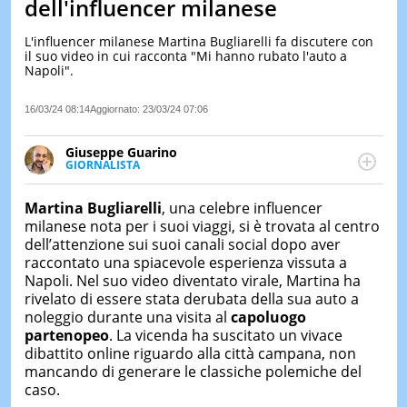
dell'influencer milanese
LE
NOTIZI
L'influencer milanese Martina Bugliarelli fa discutere con
DI
il suo video in cui racconta "Mi hanno rubato l'auto a
OGGI
Napoli".
LE
16/03/24 08:14
Aggiornato:
23/03/24 07:06
NOTIZI
DI
IERI
Giuseppe Guarino
GIORNALISTA
CONTAT
Ph(D) in Diritto Comparato e processi di
integrazione e attivo nel campo della ricerca, in
Martina Bugliarelli
, una celebre influencer
particolare sulla Storia contemporanea di America
milanese nota per i suoi viaggi, si è trovata al centro
Latina e Spagna. Collabora con numerose testate ed
dell’attenzione sui suoi canali social dopo aver
è presidente dell'Associazione Culturale "La
raccontato una spiacevole esperienza vissuta a
Biblioteca del Sannio".
Napoli. Nel suo video diventato virale, Martina ha
rivelato di essere stata derubata della sua auto a
noleggio durante una visita al
capoluogo
partenopeo
. La vicenda ha suscitato un vivace
dibattito online riguardo alla città campana, non
mancando di generare le classiche polemiche del
caso.