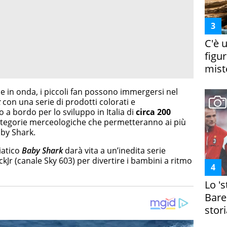
C'è 
figur
miste
ie in onda, i piccoli fan possono immergersi nel
k
con una serie di prodotti colorati e
 a bordo per lo sviluppo in Italia di
circa 200
categorie merceologiche che permetteranno ai più
Baby Shark.
iatico
Baby Shark
darà vita a un’inedita serie
kJr (canale Sky 603) per divertire i bambini a ritmo
Lo '
Bare
stori