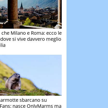
o che Milano e Roma: ecco le
à dove si vive davvero meglio
alia
armotte sbarcano su
Fans: nasce OnlyMarms ma