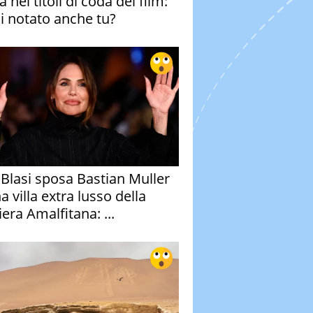
 nei titoli di coda del film:
ai notato anche tu?
y Blasi sposa Bastian Muller
a villa extra lusso della
era Amalfitana: ...