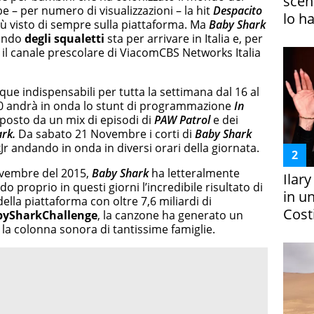
scena
 – per numero di visualizzazioni – la hit
Despacito
lo h
più visto di sempre sulla piattaforma. Ma
Baby Shark
mondo
degli squaletti
sta per arrivare in Italia e, per
, il canale prescolare di ViacomCBS Networks Italia
e indispensabili per tutta la settimana dal 16 al
0 andrà in onda lo stunt di programmazione
In
posto da un mix di episodi di
PAW Patrol
e dei
rk.
Da sabato 21 Novembre i corti di
Baby Shark
Jr andando in onda in diversi orari della giornata.
ovembre del 2015,
Baby Shark
ha letteralmente
Ilar
 proprio in questi giorni l’incredibile risultato di
in un
della piattaforma con oltre 7,6 miliardi di
Costi
bySharkChallenge
, la canzone ha generato un
la colonna sonora di tantissime famiglie.