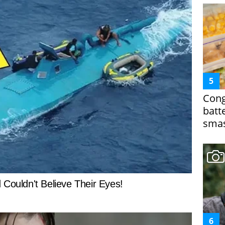
Cong
batt
smas