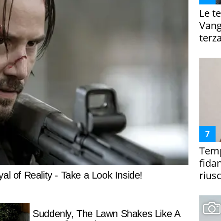
Le te
Vanga
terza
Temp
fida
riusc