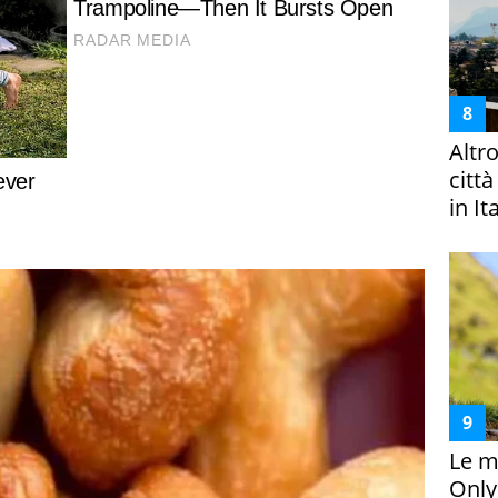
Altr
citt
in It
Le m
Only