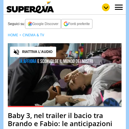
Seguici su:
Google Discover
Fonti preferite
HOME
CINEMA & TV
NEWS
LOL
GULP
LOVE
Audio
STORIE
RIATTIVA L'AUDIO
VIDEO
WOW
POP
CURIOS
CINEM
& TV
QUIZ
&
TEST
Loaded
:
100.00%
Baby 3, nel trailer il bacio tra
Pause
Unmute
MUSIC
Brando e Fabio: le anticipazioni
&
SPETT