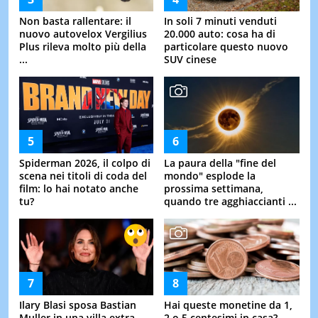
Non basta rallentare: il
In soli 7 minuti venduti
nuovo autovelox Vergilius
20.000 auto: cosa ha di
Plus rileva molto più della
particolare questo nuovo
...
SUV cinese
Spiderman 2026, il colpo di
La paura della "fine del
scena nei titoli di coda del
mondo" esplode la
film: lo hai notato anche
prossima settimana,
tu?
quando tre agghiaccianti ...
Ilary Blasi sposa Bastian
Hai queste monetine da 1,
Muller in una villa extra
2 o 5 centesimi in casa?