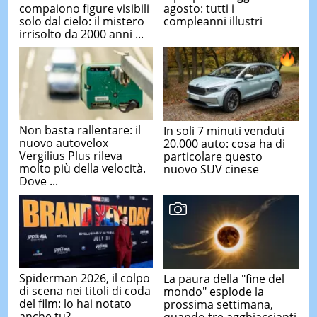
compaiono figure visibili
agosto: tutti i
solo dal cielo: il mistero
compleanni illustri
irrisolto da 2000 anni ...
Non basta rallentare: il
In soli 7 minuti venduti
nuovo autovelox
20.000 auto: cosa ha di
Vergilius Plus rileva
particolare questo
molto più della velocità.
nuovo SUV cinese
Dove ...
Spiderman 2026, il colpo
La paura della "fine del
di scena nei titoli di coda
mondo" esplode la
del film: lo hai notato
prossima settimana,
anche tu?
quando tre agghiaccianti