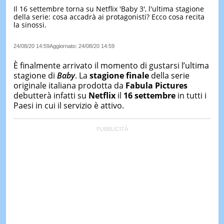
Il 16 settembre torna su Netflix 'Baby 3', l'ultima stagione
LE
della serie: cosa accadrà ai protagonisti? Ecco cosa recita
NOTIZI
la sinossi.
DI
OGGI
24/08/20 14:59
Aggiornato:
24/08/20 14:59
LE
NOTIZI
È finalmente arrivato il momento di gustarsi l’ultima
DI
stagione di
Baby
. La
stagione finale
della serie
IERI
originale italiana prodotta da
Fabula Pictures
debutterà infatti su
Netflix
il
16 settembre
in tutti i
CONTAT
Paesi in cui il servizio è attivo.