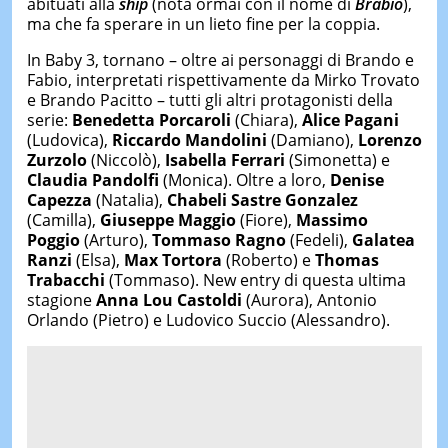
abituati alla
ship
(nota ormai con il nome di
Brabio
),
ma che fa sperare in un lieto fine per la coppia.
In Baby 3, tornano – oltre ai personaggi di Brando e
Fabio, interpretati rispettivamente da Mirko Trovato
e Brando Pacitto – tutti gli altri protagonisti della
serie:
Benedetta Porcaroli
(Chiara),
Alice Pagani
(Ludovica),
Riccardo Mandolini
(Damiano),
Lorenzo
Zurzolo
(Niccolò),
Isabella Ferrari
(Simonetta) e
Claudia Pandolfi
(Monica). Oltre a loro,
Denise
Capezza
(Natalia),
Chabeli Sastre Gonzalez
(Camilla),
Giuseppe Maggio
(Fiore),
Massimo
Poggio
(Arturo),
Tommaso Ragno
(Fedeli),
Galatea
Ranzi
(Elsa),
Max Tortora
(Roberto) e
Thomas
Trabacchi
(Tommaso). New entry di questa ultima
stagione
Anna Lou Castoldi
(Aurora), Antonio
Orlando (Pietro) e Ludovico Succio (Alessandro).