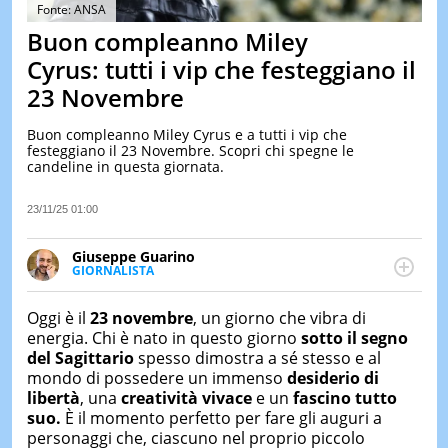
&
Fonte: ANSA
TEST
Buon compleanno Miley
MUSIC
Cyrus: tutti i vip che festeggiano il
&
23 Novembre
SPETT
LE
Buon compleanno Miley Cyrus e a tutti i vip che
NOTIZI
festeggiano il 23 Novembre. Scopri chi spegne le
DI
candeline in questa giornata.
OGGI
LE
23/11/25 01:00
NOTIZI
DI
Giuseppe Guarino
IERI
GIORNALISTA
Ph(D) in Diritto Comparato e processi di
CONTAT
integrazione e attivo nel campo della ricerca, in
Oggi è il
23 novembre
, un giorno che vibra di
particolare sulla Storia contemporanea di America
energia. Chi è nato in questo giorno
sotto il segno
Latina e Spagna. Collabora con numerose testate ed
del Sagittario
spesso dimostra a sé stesso e al
è presidente dell'Associazione Culturale "La
mondo di possedere un immenso
desiderio di
Biblioteca del Sannio".
libertà
, una
creatività vivace
e un
fascino tutto
suo.
È il momento perfetto per fare gli auguri a
personaggi che, ciascuno nel proprio piccolo