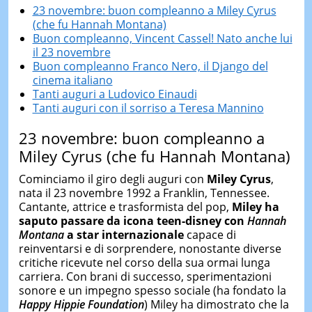
23 novembre: buon compleanno a Miley Cyrus
(che fu Hannah Montana)
Buon compleanno, Vincent Cassel! Nato anche lui
il 23 novembre
Buon compleanno Franco Nero, il Django del
cinema italiano
Tanti auguri a Ludovico Einaudi
Tanti auguri con il sorriso a Teresa Mannino
23 novembre: buon compleanno a
Miley Cyrus (che fu Hannah Montana)
Cominciamo il giro degli auguri con
Miley Cyrus
,
nata il 23 novembre 1992 a Franklin, Tennessee.
Cantante, attrice e trasformista del pop,
Miley ha
saputo passare da icona teen-disney con
Hannah
Montana
a star internazionale
capace di
reinventarsi e di sorprendere, nonostante diverse
critiche ricevute nel corso della sua ormai lunga
carriera. Con brani di successo, sperimentazioni
sonore e un impegno spesso sociale (ha fondato la
Happy Hippie Foundation
) Miley ha dimostrato che la