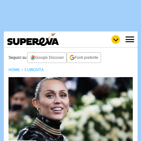
Seguici su:
Google Discover
Fonti preferite
HOME
CURIOSITÀ
NEWS
LOL
GULP
LOVE
STORIE
VIDEO
WOW
POP
CURIOS
CINEM
& TV
QUIZ