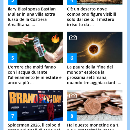
Ilary Blasi sposa Bastian
C'è un deserto dove
Muller in una villa extra
compaiono figure visibili
lusso della Costiera
solo dal cielo: il mistero
Amalfitana: ...
irrisolto da ...
L'errore che molti fanno
La paura della "fine del
con l'acqua durante
mondo" esplode la
l'allenamento (e in estate è
prossima settimana,
ancora più ...
quando tre agghiaccianti ...
Spiderman 2026, il colpo di
Hai queste monetine da 1,