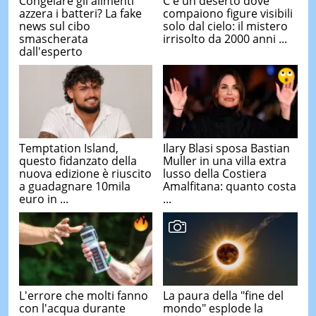
Congelare gli alimenti
C'è un deserto dove
azzera i batteri? La fake
compaiono figure visibili
news sul cibo
solo dal cielo: il mistero
smascherata
irrisolto da 2000 anni ...
dall'esperto
Temptation Island,
Ilary Blasi sposa Bastian
questo fidanzato della
Muller in una villa extra
nuova edizione è riuscito
lusso della Costiera
a guadagnare 10mila
Amalfitana: quanto costa
euro in ...
...
L'errore che molti fanno
La paura della "fine del
con l'acqua durante
mondo" esplode la