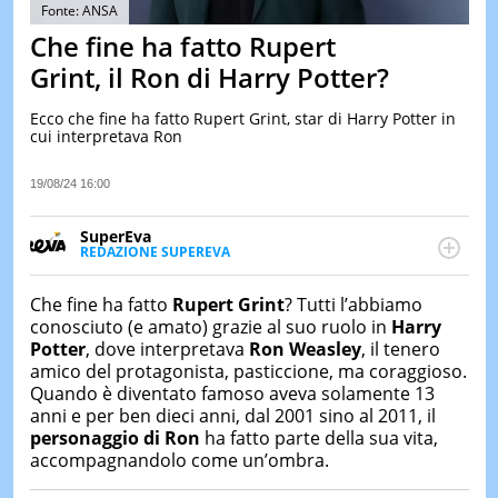
&
Fonte: ANSA
TEST
Che fine ha fatto Rupert
MUSIC
Grint, il Ron di Harry Potter?
&
SPETT
Ecco che fine ha fatto Rupert Grint, star di Harry Potter in
cui interpretava Ron
LE
NOTIZI
DI
19/08/24 16:00
OGGI
SuperEva
LE
REDAZIONE SUPEREVA
NOTIZI
FACEBOOK
SuperEva è il magazine di Italiaonline dedicato a
DI
IERI
trend, curiosità, entertainment e “feel-good news”.
Che fine ha fatto
Rupert Grint
? Tutti l’abbiamo
Pensato per tutti ma soprattutto per la GenZ, molto
conosciuto (e amato) grazie al suo ruolo in
Harry
CONTAT
“social” e sempre in cerca di notizie originali. Dalle
Potter
, dove interpretava
Ron Weasley
, il tenero
tendenze del momento ai fatti più strani alle
amico del protagonista, pasticcione, ma coraggioso.
scoperte più divertenti: mille storie da scoprire ogni
Quando è diventato famoso aveva solamente 13
giorno”
anni e per ben dieci anni, dal 2001 sino al 2011, il
personaggio di Ron
ha fatto parte della sua vita,
accompagnandolo come un’ombra.