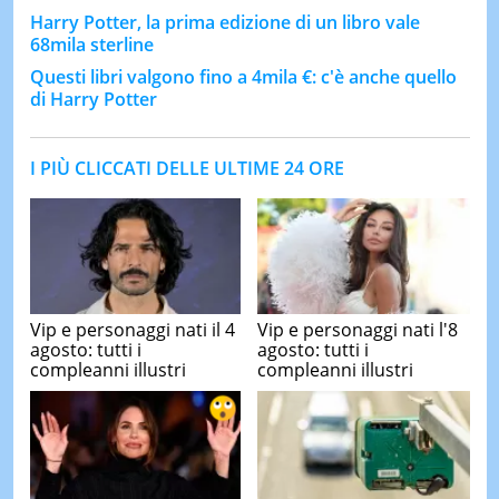
Harry Potter, la prima edizione di un libro vale
68mila sterline
Questi libri valgono fino a 4mila €: c'è anche quello
di Harry Potter
I PIÙ CLICCATI DELLE ULTIME 24 ORE
Vip e personaggi nati il 4
Vip e personaggi nati l'8
agosto: tutti i
agosto: tutti i
compleanni illustri
compleanni illustri