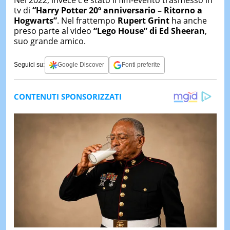
tv di
“Harry Potter 20º anniversario – Ritorno a
Hogwarts”
. Nel frattempo
Rupert Grint
ha anche
preso parte al video
“Lego House” di Ed Sheeran
,
suo grande amico.
Seguici su:
Google Discover
Fonti preferite