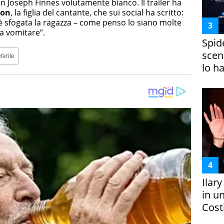
n Joseph Finnes volutamente bianco. Il trailer ha
son
, la figlia del cantante, che sui social ha scritto:
 sfogata la ragazza – come penso lo siano molte
a vomitare”.
Spid
scena
ferite
lo h
Ilar
in un
Costi