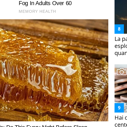
La p
espl
quan
Hai 
cent