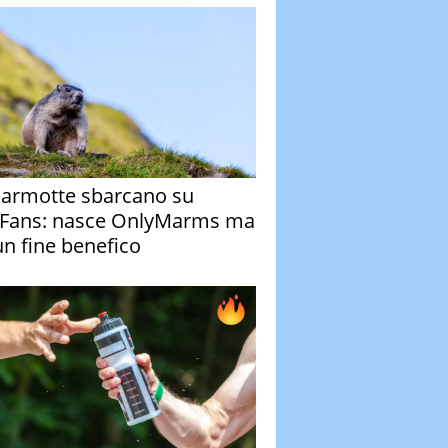
armotte sbarcano su
Fans: nasce OnlyMarms ma
un fine benefico