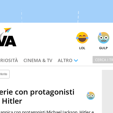
LOL
GULP
RIOSITÀ
CINEMA & TV
ALTRO
ferite
erie con protagonisti
 Hitler
annica con protagonisti Michael Jackson, Hitler e