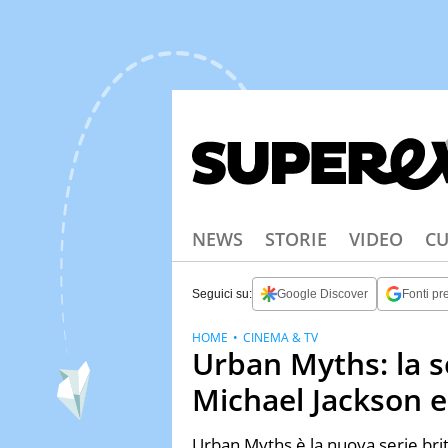
NEWS
STORIE
VIDEO
CU
Seguici su:
Google Discover
Fonti pre
HOME
CINEMA & TV
Urban Myths: la s
Michael Jackson e
Urban Myths è la nuova serie brit