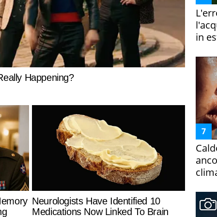
L'er
l'ac
in es
Cald
ancor
clim