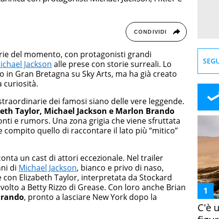
CONDIVIDI
erie del momento, con protagonisti grandi
SEGU
ichael Jackson
alle prese con storie surreali. Lo
o in Gran Bretagna su Sky Arts, ma ha già creato
 curiosità.
e straordinarie dei famosi siano delle vere leggende.
beth Taylor, Michael Jackson e Marlon Brando
conti e rumors. Una zona grigia che viene sfruttata
compito quello di raccontare il lato più “mitico”
nta un cast di attori eccezionale. Nel trailer
nni di
Michael Jackson
, bianco e privo di naso,
 con Elizabeth Taylor, interpretata da Stockard
volto a Betty Rizzo di Grease. Con loro anche Brian
Brando
, pronto a lasciare New York dopo la
C'è 