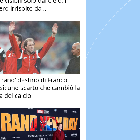
e visibili solo dal cielo: il
ro irrisolto da ...
strano' destino di Franco
si: uno scarto che cambiò la
a del calcio