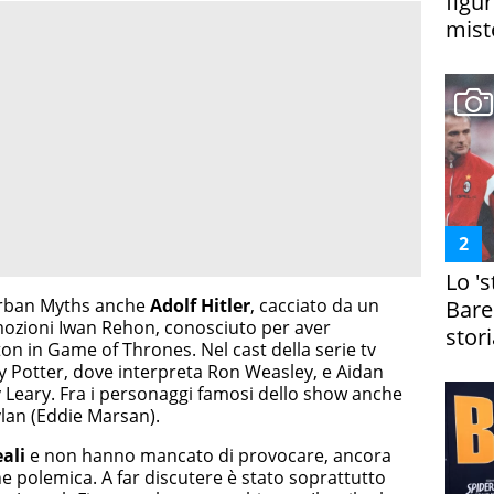
figur
miste
Lo '
 Urban Myths anche
Adolf Hitler
, cacciato da un
Bare
 emozioni Iwan Rehon, conosciuto per aver
stori
ton in Game of Thrones. Nel cast della serie tv
ry Potter, dove interpreta Ron Weasley, e Aidan
y Leary. Fra i personaggi famosi dello show anche
lan (Eddie Marsan).
ali
e non hanno mancato di provocare, ancora
e polemica. A far discutere è stato soprattutto