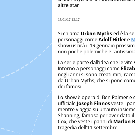
altre star
13/01/17 13:17
Si chiama
Urban Myths
ed è la s
personaggi come
Adolf Hitler
e
M
show uscirà il 19 gennaio prossim
non poche polemiche e tantissima
La serie parte dall’idea che le vit
Intorno a personaggi come
Eliza
negli anni si sono creati miti, rac
da Urban Myths, che si pone come 
dei famosi.
Lo show è opera di Ben Palmer e co
ufficiale
Joseph Finnes
veste i pa
mentre viaggia su un’auto insieme
Shanning, famosa per aver dato il 
Cox, che veste i panni di
Marlon 
tragedia dell’11 settembre.