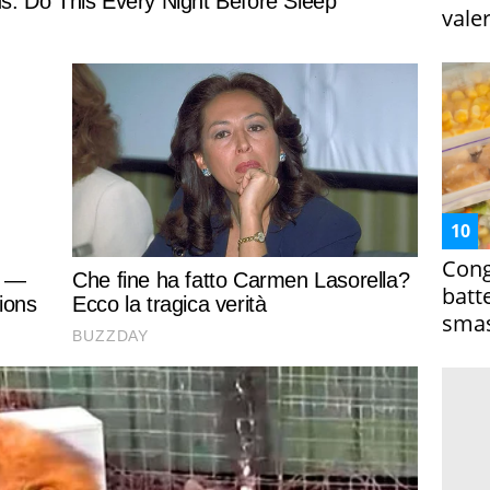
vale
Cong
batt
smas