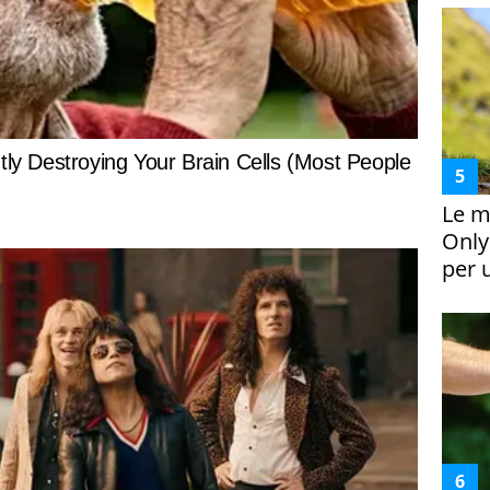
Le m
Only
per 