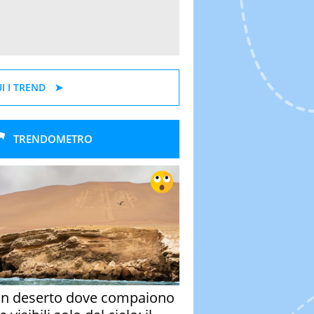
I I TREND
TRENDOMETRO
un deserto dove compaiono