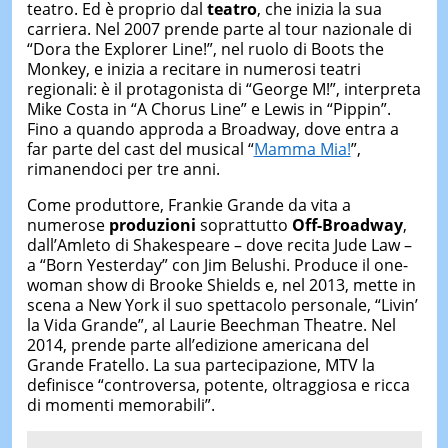
teatro. Ed è proprio dal
teatro
, che inizia la sua
carriera. Nel 2007 prende parte al tour nazionale di
“Dora the Explorer Line!”, nel ruolo di Boots the
Monkey, e inizia a recitare in numerosi teatri
regionali: è il protagonista di “George M!”, interpreta
Mike Costa in “A Chorus Line” e Lewis in “Pippin”.
Fino a quando approda a Broadway, dove entra a
far parte del cast del musical “
Mamma Mia!
”,
rimanendoci per tre anni.
Come produttore, Frankie Grande da vita a
numerose
produzioni
soprattutto
Off-Broadway
,
dall’Amleto di Shakespeare – dove recita Jude Law –
a “Born Yesterday” con Jim Belushi. Produce il one-
woman show di Brooke Shields e, nel 2013, mette in
scena a New York il suo spettacolo personale, “Livin’
la Vida Grande”, al Laurie Beechman Theatre. Nel
2014, prende parte all’edizione americana del
Grande Fratello. La sua partecipazione, MTV la
definisce “controversa, potente, oltraggiosa e ricca
di momenti memorabili”.