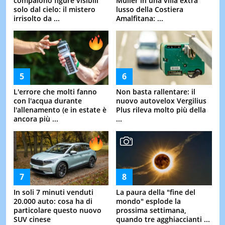
compaiono figure visibili
Muller in una villa extra
solo dal cielo: il mistero
lusso della Costiera
irrisolto da ...
Amalfitana: ...
L'errore che molti fanno
Non basta rallentare: il
con l'acqua durante
nuovo autovelox Vergilius
l'allenamento (e in estate è
Plus rileva molto più della
ancora più ...
...
In soli 7 minuti venduti
La paura della "fine del
20.000 auto: cosa ha di
mondo" esplode la
particolare questo nuovo
prossima settimana,
SUV cinese
quando tre agghiaccianti ...