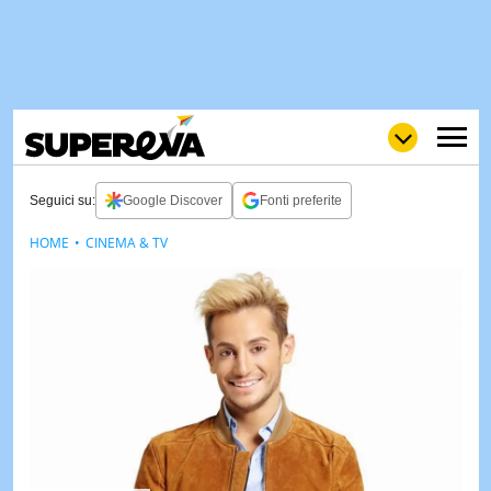
Seguici su:
Google Discover
Fonti preferite
HOME
CINEMA & TV
NEWS
LOL
GULP
LOVE
STORIE
VIDEO
WOW
POP
CURIOS
CINEM
& TV
QUIZ