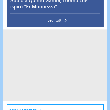
Addio a Quinto Gambi, l'uomo che
ispirò "Er Monnezza"
vedi tutti