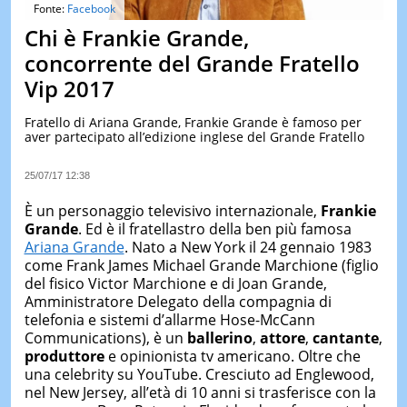
&
Fonte:
Facebook
TEST
Chi è Frankie Grande,
MUSIC
concorrente del Grande Fratello
&
Vip 2017
SPETT
LE
Fratello di Ariana Grande, Frankie Grande è famoso per
NOTIZI
aver partecipato all’edizione inglese del Grande Fratello
DI
OGGI
25/07/17 12:38
LE
NOTIZI
È un personaggio televisivo internazionale,
Frankie
DI
Grande
. Ed è il fratellastro della ben più famosa
IERI
Ariana Grande
. Nato a New York il 24 gennaio 1983
come Frank James Michael Grande Marchione (figlio
CONTAT
del fisico Victor Marchione e di Joan Grande,
Amministratore Delegato della compagnia di
telefonia e sistemi d’allarme Hose-McCann
Communications), è un
ballerino
,
attore
,
cantante
,
produttore
e opinionista tv americano. Oltre che
una celebrity su YouTube. Cresciuto ad Englewood,
nel New Jersey, all’età di 10 anni si trasferisce con la