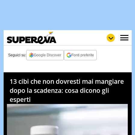
Seguici su:
Google Discover
Fonti preferite
NEWS
LOL
GULP
LOVE
13 cibi che non dovresti mai mangiare
STORIE
dopo la scadenza: cosa dicono gli
VIDEO
esperti
WOW
POP
CURIOS
CINEM
& TV
QUIZ