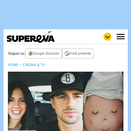
Seguici su:
Google Discover
Fonti preferite
HOME
CINEMA & TV
NEWS
LOL
GULP
LOVE
STORIE
VIDEO
WOW
POP
CURIOS
CINEM
& TV
QUIZ