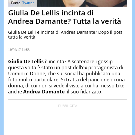
&
Fonte:
Twitter
TEST
Giulia De Lellis incinta di
MUSIC
Andrea Damante? Tutta la verità
&
SPETT
Giulia De Lelli è incinta di Andrea Damante? Dopo il post
tutta la verità
LE
NOTIZI
DI
19/04/17 11:53
OGGI
Giulia De Lellis
è incinta? A scatenare i gossip
LE
questa volta è stato un post dell’ex protagonista di
NOTIZI
Uomini e Donne, che sui social ha pubblicato una
DI
IERI
foto molto particolare. Si tratta del pancione di una
donna, di cui non si vede il viso, a cui ha messo Like
CONTAT
anche
Andrea Damante
, il suo fidanzato.