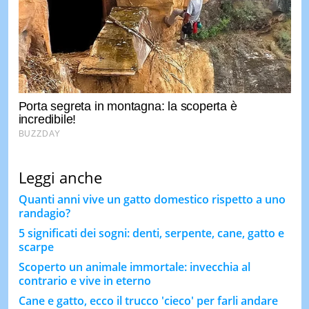
Leggi anche
Quanti anni vive un gatto domestico rispetto a uno
randagio?
5 significati dei sogni: denti, serpente, cane, gatto e
scarpe
Scoperto un animale immortale: invecchia al
contrario e vive in eterno
Cane e gatto, ecco il trucco 'cieco' per farli andare