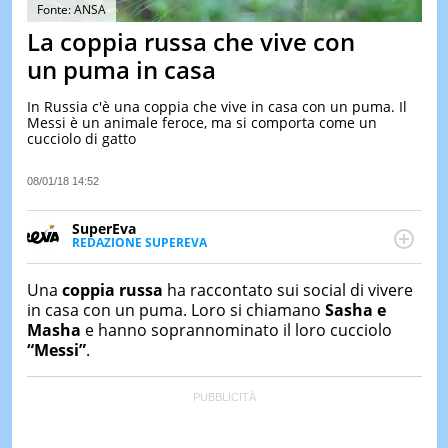
&
Fonte: ANSA
TEST
La coppia russa che vive con
MUSIC
un puma in casa
&
SPETT
In Russia c'è una coppia che vive in casa con un puma. Il
Messi è un animale feroce, ma si comporta come un
LE
cucciolo di gatto
NOTIZI
DI
OGGI
08/01/18 14:52
LE
SuperEva
NOTIZI
REDAZIONE SUPEREVA
DI
FACEBOOK
SuperEva è il magazine di Italiaonline dedicato a
IERI
trend, curiosità, entertainment e “feel-good news”.
Una
coppia russa
ha raccontato sui social di vivere
CONTAT
Pensato per tutti ma soprattutto per la GenZ, molto
in casa con un puma. Loro si chiamano
Sasha e
“social” e sempre in cerca di notizie originali. Dalle
Masha
e hanno soprannominato il loro cucciolo
tendenze del momento ai fatti più strani alle
“Messi”
.
scoperte più divertenti: mille storie da scoprire ogni
giorno”