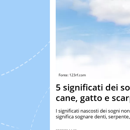
Fonte: 123rf.com
5 significati dei s
cane, gatto e sca
I significati nascosti dei sogni n
significa sognare denti, serpente