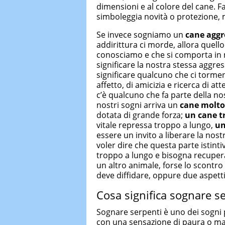
dimensioni e al colore del cane. 
simboleggia novità o protezione,
Se invece sogniamo un
cane aggr
addirittura ci morde, allora quel
conosciamo e che si comporta in
significare la nostra stessa aggre
significare qualcuno che ci torme
affetto, di amicizia e ricerca di a
c’è qualcuno che fa parte della nos
nostri sogni arriva un
cane molto
dotata di grande forza;
un cane tr
vitale repressa troppo a lungo,
un
essere un invito a liberare la nos
voler dire che questa parte istint
troppo a lungo e bisogna recuper
un altro animale, forse lo scontro
deve diffidare, oppure due aspetti 
Cosa significa sognare se
Sognare serpenti è uno dei sogni 
con una sensazione di paura o mal