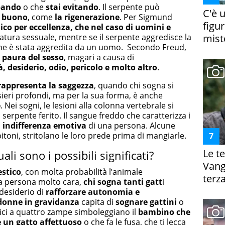
pando
o che
stai evitando
. Il serpente può
C'è 
i buono
, come
la rigenerazione
. Per Sigmund
figur
lico per eccellenza, che nel caso di uomini e
natura sessuale, mentre se il serpente aggredisce la
miste
che è stata aggredita da un uomo. Secondo Freud,
 paura del sesso
, magari a causa di
tà, desiderio, odio, pericolo e molto altro
.
rappresenta la saggezza
, quando chi sogna si
nsieri profondi, ma per la sua forma, è anche
e
. Nei sogni, le lesioni alla colonna vertebrale si
erpente ferito. Il sangue freddo che caratterizza i
i
indifferenza emotiva
di una persona. Alcune
pitoni, stritolano le loro prede prima di mangiarle.
Le te
ali sono i possibili significati?
Vanga
stico
, con molta probabilità l’animale
terza
 persona molto cara,
chi sogna tanti gatt
i
desiderio di
rafforzare autonomia e
donne in gravidanza
capita di
sognare gattini
o
amici a quattro zampe simboleggiano il
bambino che
 un gatto affettuoso
o che fa le fusa, che ti lecca