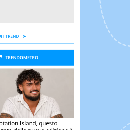
I I TREND
TRENDOMETRO
tation Island, questo