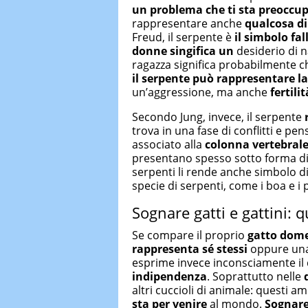
un problema che ti sta preoccu
rappresentare anche
qualcosa d
Freud, il serpente è
il simbolo fal
donne singifica un
desiderio di 
ragazza significa probabilmente 
il serpente può rappresentare la
un’aggressione, ma anche
fertili
Secondo Jung, invece, il serpente
trova in una fase di conflitti e pe
associato alla
colonna vertebral
presentano spesso sotto forma di s
serpenti li rende anche simbolo d
specie di serpenti, come i boa e i 
Sognare gatti e gattini: qu
Se compare il proprio
gatto dome
rappresenta sé stessi
oppure una
esprime invece inconsciamente il 
indipendenza
. Soprattutto nelle
altri cuccioli di animale: questi 
sta per venire
al mondo.
Sognare