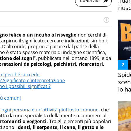
fida
CONDIVIDI
riusc
rketing Management e Google Digital Training su
lla creazione di contenuti in ottica SEO e dello sviluppo
no felice o un incubo al risveglio
non cerchi di
 canali digitali.
pirne il significato, cercare indicazioni, simboli,
. D’altronde, proprio a partire dal padre della
no è stato spesso materia di indagine scientifica,
zione dei sogni
″, pubblicata nel lontano 1899, e da
retazioni da psicologi, psichiatri, ricercatori.
Spid
a e perché succede
? Significato e interpretazione
scena
o i possibili significati?
lo h
i
più comuni
 di ogni persona è un’attività piuttosto comune
, che
atta da uno specialista della mente o commerciali,
cartomanti o veggenti.
Tra gli elementi più popolari
ci sono i
denti, il serpente, il cane, il gatto e le