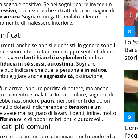
 segnale positivo. Se nei sogni ricorre invece un
ressivo
, può essere che si tratti di un’immagine di
e vorace
. Sognare un gatto malato o ferito può
momento di malessere interiore.
nificati
Lo '
orrenti, anche se non si è dentisti. In genere sono
il
Bare
za e sono interpretati come rappresentanti di una
stori
e di avere
denti bianchi e splendenti,
indica
fiducia in sé stessi, autostima.
Sognare
ece può indicare che quella persona è
in salute,
imboleggiare anche
aggressività
, ostinazione,
à in arrivo, oppure perdita di potere, ma anche
ecchiamento e malattia. In particolare, sognare di
trebbe nascondere
paura
nei confronti dei dolori
inati o dolenti indicherebbero
tensioni e un
Se avete mai sognato di lavarvi i denti, infine, molto
ffermarvi
e di apparire brillanti e autorevoli.
ficati più comuni
L'er
l'ac
re
il modo in cui noi camminiamo nel mondo ed a