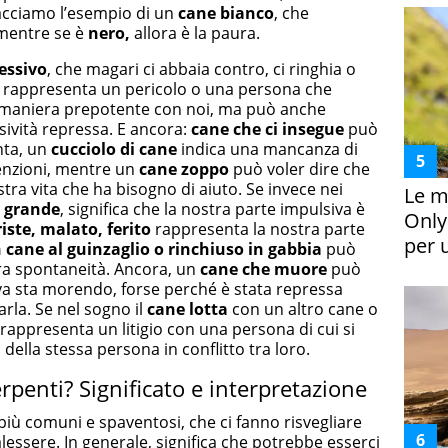
Facciamo l’esempio di un
cane bianco
, che
 mentre se è
nero,
allora è la paura.
essivo
, che magari ci abbaia contro, ci ringhia o
lo rappresenta un pericolo o una persona che
 maniera prepotente con noi, ma può anche
ssività repressa. E ancora:
cane che ci
insegue
può
nta, un
cucciolo di cane
indica una mancanza di
ttenzioni, mentre un
cane zoppo
può voler dire che
tra vita che ha bisogno di aiuto. Se invece nei
Le m
 grande
, significa che la nostra parte impulsiva è
Only
iste, malato, ferito
rappresenta la nostra parte
per 
 cane al guinzaglio o rinchiuso in gabbia
può
tra spontaneità. Ancora, un
cane che muore
può
iva sta morendo, forse perché è stata repressa
arla.
Se nel sogno il
cane lotta
con un altro cane o
 rappresenta un litigio con una persona di cui si
della stessa persona in conflitto tra loro.
rpenti? Significato e interpretazione
più comuni e spaventosi, che ci fanno risvegliare
essere. In generale, significa che potrebbe esserci