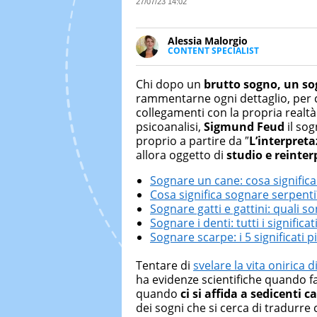
27/07/23 14:02
Alessia Malorgio
CONTENT SPECIALIST
Ha conseguito un Master in Ma
Marketing digitale. Si occupa de
Chi dopo un
brutto sogno, un sog
di strategie marketing attraverso
rammentarne ogni dettaglio, per car
collegamenti con la propria realtà
psicoanalisi,
Sigmund Feud
il sog
proprio a partire da ″
L’interpreta
allora oggetto di
studio e reinterp
Sognare un cane: cosa signific
Cosa significa sognare serpenti
Sognare gatti e gattini: quali son
Sognare i denti: tutti i significat
Sognare scarpe: i 5 significati 
Tentare di
svelare la vita onirica
ha evidenze scientifiche quando f
quando
ci si affida a sedicenti 
dei sogni che si cerca di tradurre 