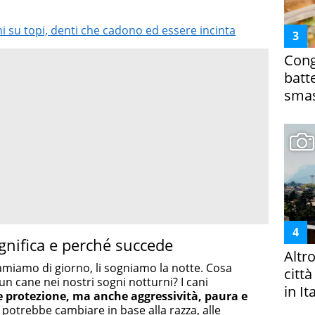
ni su topi, denti che cadono ed essere incinta
Cong
batt
smas
gnifica e perché succede
Altr
 amiamo di giorno, li sogniamo la notte. Cosa
citt
 un cane nei nostri sogni notturni? I cani
in It
 e protezione, ma anche aggressività, paura e
o potrebbe cambiare in base alla razza, alle