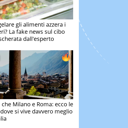
elare gli alimenti azzera i
eri? La fake news sul cibo
cherata dall'esperto
o che Milano e Roma: ecco le
à dove si vive davvero meglio
alia