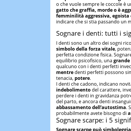
o che vuole sempre le coccole è un
gatto che graffia, morde o è agg
femminilità aggressiva, egoista 
indicare che si stia passando un 
Sognare i denti: tutti i sig
I denti sono un altro dei sogni ric
simbolo della forza vitale
, poten
perfetta condizione fisica. Sognar
equilibrio psicofisico, una
grande 
qualcuno con i denti perfetti inv
mentre
denti perfetti possono s
tenacia,
potere
.
I denti che cadono, indicano novit
indebolimento
del carattere, inv
perdere i denti in gravidanza po
del parto, e ancora denti insangu
abbassamento dell’autostima
. 
probabilmente avete bisogno di
a
Sognare scarpe: i 5 signi
Sognare scarpe può simboleggia