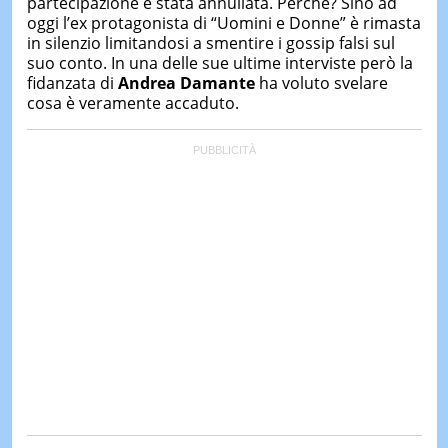
partecipazione è stata annullata. Perché? Sino ad
&
oggi l’ex protagonista di “Uomini e Donne” è rimasta
TEST
in silenzio limitandosi a smentire i gossip falsi sul
MUSIC
suo conto. In una delle sue ultime interviste però la
&
fidanzata di
Andrea Damante
ha voluto svelare
SPETT
cosa è veramente accaduto.
LE
NOTIZI
DI
OGGI
LE
NOTIZI
DI
IERI
CONTAT