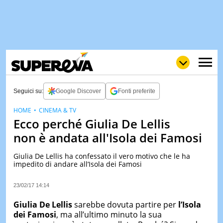
Seguici su:
Google Discover
Fonti preferite
HOME
CINEMA & TV
Ecco perché Giulia De Lellis
NEWS
LOL
GULP
LOVE
non è andata all'Isola dei Famosi
STORIE
Giulia De Lellis ha confessato il vero motivo che le ha
VIDEO
impedito di andare all’Isola dei Famosi
WOW
POP
CURIOS
23/02/17 14:14
CINEM
& TV
Giulia De Lellis
sarebbe dovuta partire per
l’Isola
dei Famosi
, ma all’ultimo minuto la sua
QUIZ