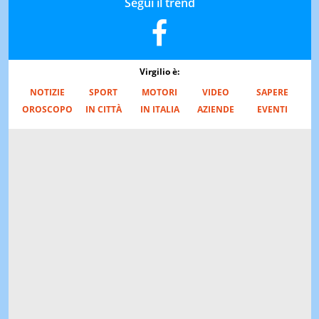
Segui il trend
Virgilio è:
NOTIZIE
SPORT
MOTORI
VIDEO
SAPERE
OROSCOPO
IN CITTÀ
IN ITALIA
AZIENDE
EVENTI