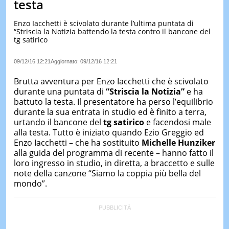
testa
LE
NOTIZI
Enzo Iacchetti è scivolato durante l’ultima puntata di
DI
“Striscia la Notizia battendo la testa contro il bancone del
OGGI
tg satirico
LE
09/12/16 12:21
Aggiornato:
09/12/16 12:21
NOTIZI
DI
Brutta avventura per Enzo Iacchetti che è scivolato
IERI
durante una puntata di
“Striscia la Notizia”
e ha
CONTAT
battuto la testa. Il presentatore ha perso l’equilibrio
durante la sua entrata in studio ed è finito a terra,
urtando il bancone del
tg satirico
e facendosi male
alla testa. Tutto è iniziato quando Ezio Greggio ed
Enzo Iacchetti – che ha sostituito
Michelle Hunziker
alla guida del programma di recente – hanno fatto il
loro ingresso in studio, in diretta, a braccetto e sulle
note della canzone “Siamo la coppia più bella del
mondo”.