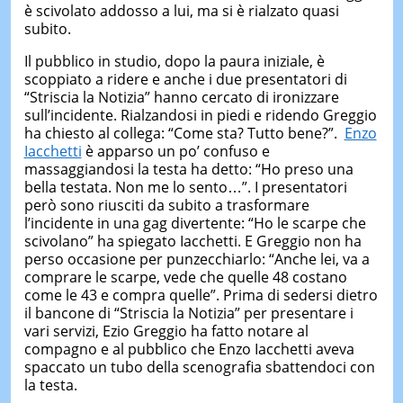
è scivolato addosso a lui, ma si è rialzato quasi
subito.
Il pubblico in studio, dopo la paura iniziale, è
scoppiato a ridere e anche i due presentatori di
“Striscia la Notizia” hanno cercato di ironizzare
sull’incidente. Rialzandosi in piedi e ridendo Greggio
ha chiesto al collega: “Come sta? Tutto bene?”.
Enzo
Iacchetti
è apparso un po’ confuso e
massaggiandosi la testa ha detto: “Ho preso una
bella testata. Non me lo sento…”. I presentatori
però sono riusciti da subito a trasformare
l’incidente in una gag divertente: “Ho le scarpe che
scivolano” ha spiegato Iacchetti. E Greggio non ha
perso occasione per punzecchiarlo: “Anche lei, va a
comprare le scarpe, vede che quelle 48 costano
come le 43 e compra quelle”. Prima di sedersi dietro
il bancone di “Striscia la Notizia” per presentare i
vari servizi, Ezio Greggio ha fatto notare al
compagno e al pubblico che Enzo Iacchetti aveva
spaccato un tubo della scenografia sbattendoci con
la testa.