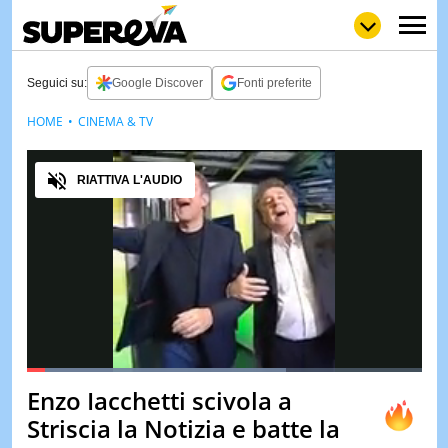
Seguici su:
Google Discover
Fonti preferite
HOME
CINEMA & TV
NEWS
LOL
GULP
LOVE
Audio
STORIE
RIATTIVA L'AUDIO
VIDEO
WOW
POP
CURIOS
CINEM
& TV
QUIZ
&
TEST
Loaded
:
65.85%
Enzo Iacchetti scivola a
Pause
Unmute
Fullscreen
MUSIC
Striscia la Notizia e batte la
&
SPETT