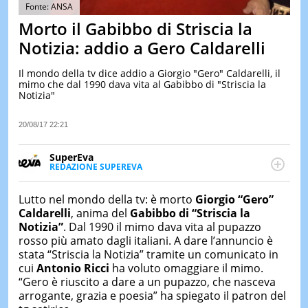
&
Fonte: ANSA
TEST
Morto il Gabibbo di Striscia la
MUSIC
Notizia: addio a Gero Caldarelli
&
SPETT
Il mondo della tv dice addio a Giorgio "Gero" Caldarelli, il
mimo che dal 1990 dava vita al Gabibbo di "Striscia la
LE
Notizia"
NOTIZI
DI
OGGI
20/08/17 22:21
LE
SuperEva
NOTIZI
REDAZIONE SUPEREVA
DI
FACEBOOK
SuperEva è il magazine di Italiaonline dedicato a
IERI
trend, curiosità, entertainment e “feel-good news”.
Lutto nel mondo della tv: è morto
Giorgio “Gero”
CONTAT
Pensato per tutti ma soprattutto per la GenZ, molto
Caldarelli
, anima del
Gabibbo di “Striscia la
“social” e sempre in cerca di notizie originali. Dalle
Notizia”
. Dal 1990 il mimo dava vita al pupazzo
tendenze del momento ai fatti più strani alle
rosso più amato dagli italiani. A dare l’annuncio è
scoperte più divertenti: mille storie da scoprire ogni
stata “Striscia la Notizia” tramite un comunicato in
giorno”
cui
Antonio Ricci
ha voluto omaggiare il mimo.
“Gero è riuscito a dare a un pupazzo, che nasceva
arrogante, grazia e poesia” ha spiegato il patron del