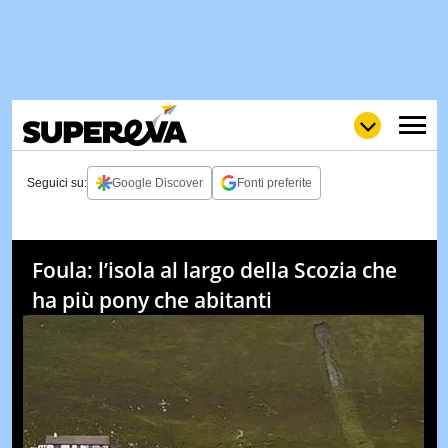
Seguici su:
Google Discover
Fonti preferite
NEWS
LOL
GULP
LOVE
Foula: l’isola al largo della Scozia che
STORIE
ha più pony che abitanti
VIDEO
WOW
POP
CURIOS
CINEM
& TV
QUIZ