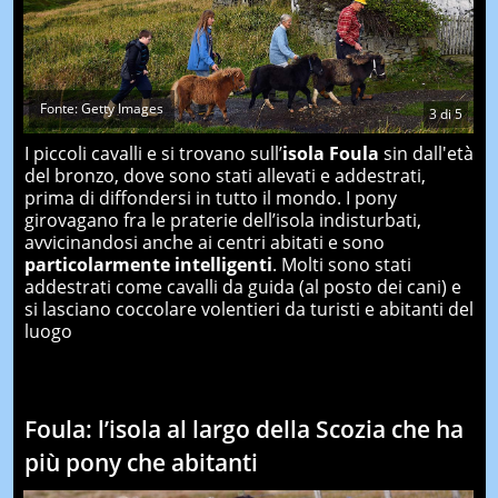
Fonte: Getty Images
3
di
5
I piccoli cavalli e si trovano sull’
isola Foula
sin dall'età
del bronzo, dove sono stati allevati e addestrati,
prima di diffondersi in tutto il mondo. I pony
girovagano fra le praterie dell’isola indisturbati,
avvicinandosi anche ai centri abitati e sono
particolarmente intelligenti
. Molti sono stati
addestrati come cavalli da guida (al posto dei cani) e
si lasciano coccolare volentieri da turisti e abitanti del
luogo
Foula: l’isola al largo della Scozia che ha
più pony che abitanti