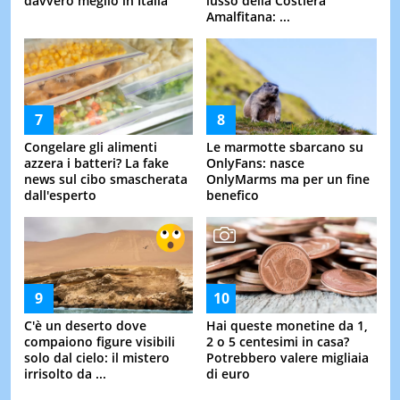
davvero meglio in Italia
lusso della Costiera
Amalfitana: ...
Congelare gli alimenti
Le marmotte sbarcano su
azzera i batteri? La fake
OnlyFans: nasce
news sul cibo smascherata
OnlyMarms ma per un fine
dall'esperto
benefico
C'è un deserto dove
Hai queste monetine da 1,
compaiono figure visibili
2 o 5 centesimi in casa?
solo dal cielo: il mistero
Potrebbero valere migliaia
irrisolto da ...
di euro