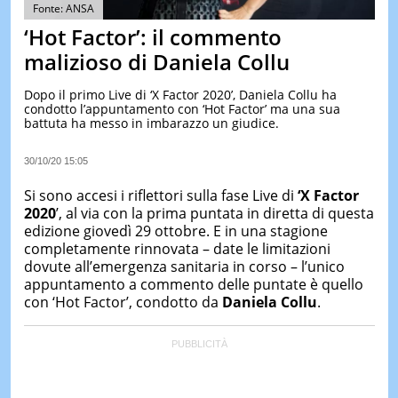
&
Fonte: ANSA
TEST
‘Hot Factor’: il commento
MUSIC
malizioso di Daniela Collu
&
SPETT
Dopo il primo Live di ‘X Factor 2020’, Daniela Collu ha
condotto l’appuntamento con ‘Hot Factor’ ma una sua
LE
battuta ha messo in imbarazzo un giudice.
NOTIZI
DI
OGGI
30/10/20 15:05
LE
Si sono accesi i riflettori sulla fase Live di
‘X Factor
NOTIZI
2020
’, al via con la prima puntata in diretta di questa
DI
edizione giovedì 29 ottobre. E in una stagione
IERI
completamente rinnovata – date le limitazioni
CONTAT
dovute all’emergenza sanitaria in corso – l’unico
appuntamento a commento delle puntate è quello
con ‘Hot Factor’, condotto da
Daniela Collu
.