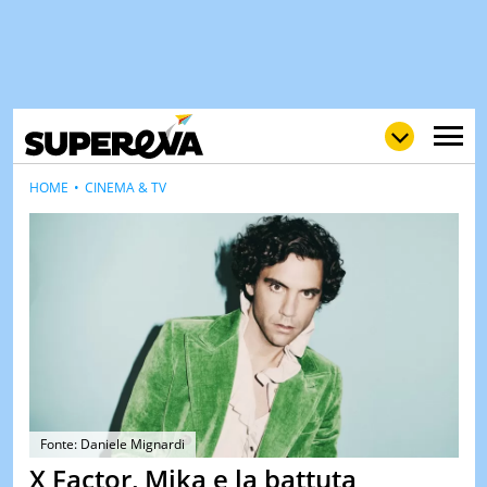
HOME
CINEMA & TV
NEWS
LOL
GULP
LOVE
STORIE
VIDEO
WOW
POP
CURIOS
CINEM
& TV
Fonte: Daniele Mignardi
X Factor, Mika e la battuta
QUIZ