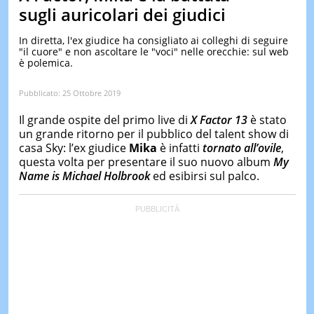
&
sugli auricolari dei giudici
TEST
In diretta, l'ex giudice ha consigliato ai colleghi di seguire
MUSIC
"il cuore" e non ascoltare le "voci" nelle orecchie: sul web
&
è polemica.
SPETT
LE
Pubblicato:
25 Ottobre 2019
NOTIZI
DI
Il grande ospite del primo live di
X Factor 13
è stato
OGGI
un grande ritorno per il pubblico del talent show di
casa Sky: l’ex giudice
Mika
è infatti
tornato all’ovile
,
LE
NOTIZI
questa volta per presentare il suo nuovo album
My
DI
Name is Michael Holbrook
ed esibirsi sul palco.
IERI
CONTAT