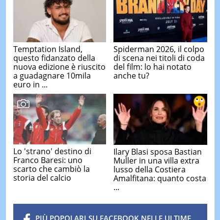
Temptation Island,
Spiderman 2026, il colpo
questo fidanzato della
di scena nei titoli di coda
nuova edizione è riuscito
del film: lo hai notato
a guadagnare 10mila
anche tu?
euro in ...
Lo 'strano' destino di
Ilary Blasi sposa Bastian
Franco Baresi: uno
Muller in una villa extra
scarto che cambiò la
lusso della Costiera
storia del calcio
Amalfitana: quanto costa
...
PIÙ POPOLARI SU FACEBOOK NELLE ULTIME