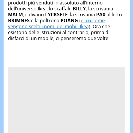
prodotti più venduti in assoluto all’interno
dell’universo Ikea: lo scaffale
BILLY
, la scrivania
MALM
, il divano
LYCKSELE
, la scrivania
PAX
, il letto
BRIMNES
e la poltrona
POÄNG
(ecco come
vengono scelti i nomi dei mobili Ikea)
. Ora che
esistono delle istruzioni al contrario, prima di
disfarci di un mobile, ci penseremo due volte!