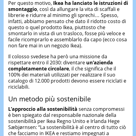
Per questo motivo,
Ikea ha lanciato le istruzioni di
smontaggio
, così da allungare la vita di scaffali e
librerie e ridurre al minimo gli sprechi… Spesso,
infatti, abbiamo pensato che dato il ridotto costo di
questo o quel prodotto Ikea, piuttosto che
smontarlo in vista di un trasloco, fosse più veloce e
facile ricomprarlo e assemblarlo da capo (ecco cosa
non fare mai in un negozio Ikea).
Il colosso svedese ha però una missione da
rispettare entro il 2030: diventare
un’azienda
completamente circolare
, il che significa che il
100% dei materiali utilizzati per realizzare il suo
catalogo di 12.000 prodotti devono essere riciclati e
riciclabili.
Un metodo più sostenibile
L’approccio alla sostenibilità
senza compromessi
è ben spiegato dal responsabile nazionale della
sostenibilità per Ikea Regno Unito e Irlanda Hege
Sæbjørnsen: “La sostenibilità è al centro di tutto ciò
che facciamo in IKEA e restiamo impegnati a