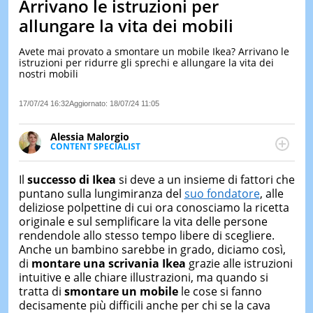
Arrivano le istruzioni per
LE
allungare la vita dei mobili
NOTIZI
DI
Avete mai provato a smontare un mobile Ikea? Arrivano le
OGGI
istruzioni per ridurre gli sprechi e allungare la vita dei
nostri mobili
LE
NOTIZI
DI
17/07/24 16:32
Aggiornato:
18/07/24 11:05
IERI
Alessia Malorgio
CONTAT
CONTENT SPECIALIST
Ha conseguito un Master in Marketing Management
e Google Digital Training su Marketing digitale. Si
Il
successo di Ikea
si deve a un insieme di fattori che
occupa della creazione di contenuti in ottica SEO e
puntano sulla lungimiranza del
suo fondatore
, alle
dello sviluppo di strategie marketing attraverso
deliziose polpettine di cui ora conosciamo la ricetta
canali digitali.
originale e sul semplificare la vita delle persone
rendendole allo stesso tempo libere di scegliere.
Anche un bambino sarebbe in grado, diciamo così,
di
montare una scrivania Ikea
grazie alle istruzioni
intuitive e alle chiare illustrazioni, ma quando si
tratta di
smontare un mobile
le cose si fanno
decisamente più difficili anche per chi se la cava