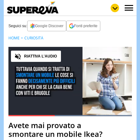
Seguici su:
Google Discover
Fonti preferite
HOME
CURIOSITÀ
NEWS
LOL
GULP
LOVE
Audio
STORIE
RIATTIVA L'AUDIO
VIDEO
WOW
POP
CURIOS
CINEM
& TV
QUIZ
&
TEST
Loaded
:
100.00%
Avete mai provato a
Pause
Unmute
MUSIC
smontare un mobile Ikea?
&
SPETT