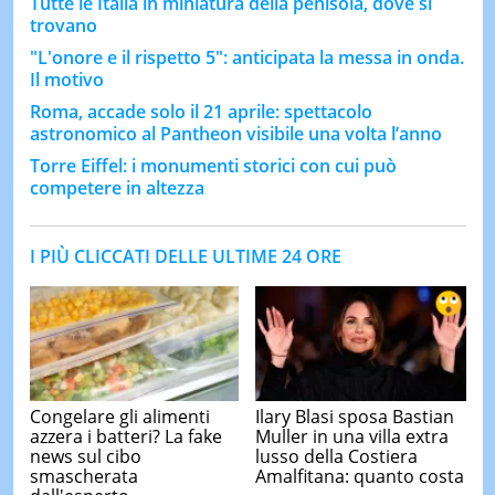
Tutte le Italia in miniatura della penisola, dove si
trovano
"L'onore e il rispetto 5": anticipata la messa in onda.
Il motivo
Roma, accade solo il 21 aprile: spettacolo
astronomico al Pantheon visibile una volta l’anno
Torre Eiffel: i monumenti storici con cui può
competere in altezza
I PIÙ CLICCATI DELLE ULTIME 24 ORE
Congelare gli alimenti
Ilary Blasi sposa Bastian
azzera i batteri? La fake
Muller in una villa extra
news sul cibo
lusso della Costiera
smascherata
Amalfitana: quanto costa