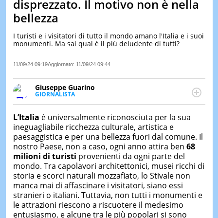
disprezzato. Il motivo non è nella
LE
bellezza
NOTIZI
DI
I turisti e i visitatori di tutto il mondo amano l'Italia e i suoi
OGGI
monumenti. Ma sai qual è il più deludente di tutti?
LE
NOTIZI
11/09/24 09:19
Aggiornato:
11/09/24 09:44
DI
IERI
Giuseppe Guarino
GIORNALISTA
CONTAT
Ph(D) in Diritto Comparato e processi di
integrazione e attivo nel campo della ricerca, in
L’Italia
è universalmente riconosciuta per la sua
particolare sulla Storia contemporanea di America
ineguagliabile ricchezza culturale, artistica e
Latina e Spagna. Collabora con numerose testate ed
paesaggistica e per una bellezza fuori dal comune. Il
è presidente dell'Associazione Culturale "La
nostro Paese, non a caso, ogni anno attira ben
68
Biblioteca del Sannio".
milioni di turisti
provenienti da ogni parte del
mondo. Tra capolavori architettonici, musei ricchi di
storia e scorci naturali mozzafiato, lo Stivale non
manca mai di affascinare i visitatori, siano essi
stranieri o italiani. Tuttavia, non tutti i monumenti e
le attrazioni riescono a riscuotere il medesimo
entusiasmo, e alcune tra le più popolari si sono