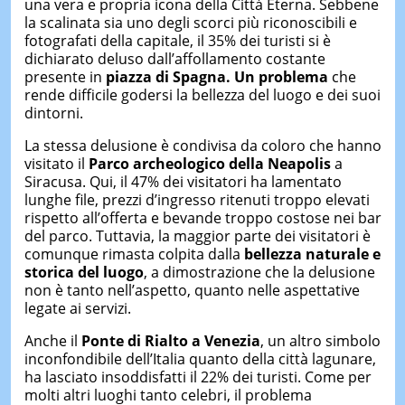
una vera e propria icona della Città Eterna. Sebbene
la scalinata sia uno degli scorci più riconoscibili e
fotografati della capitale, il 35% dei turisti si è
dichiarato deluso dall’affollamento costante
presente in
piazza di Spagna.
Un problema
che
rende difficile godersi la bellezza del luogo e dei suoi
dintorni.
La stessa delusione è condivisa da coloro che hanno
visitato il
Parco archeologico della Neapolis
a
Siracusa. Qui, il 47% dei visitatori ha lamentato
lunghe file, prezzi d’ingresso ritenuti troppo elevati
rispetto all’offerta e bevande troppo costose nei bar
del parco. Tuttavia, la maggior parte dei visitatori è
comunque rimasta colpita dalla
bellezza naturale e
storica del luogo
, a dimostrazione che la delusione
non è tanto nell’aspetto, quanto nelle aspettative
legate ai servizi.
Anche il
Ponte di Rialto
a Venezia
, un altro simbolo
inconfondibile dell’Italia quanto della città lagunare,
ha lasciato insoddisfatti il 22% dei turisti. Come per
molti altri luoghi tanto celebri, il problema