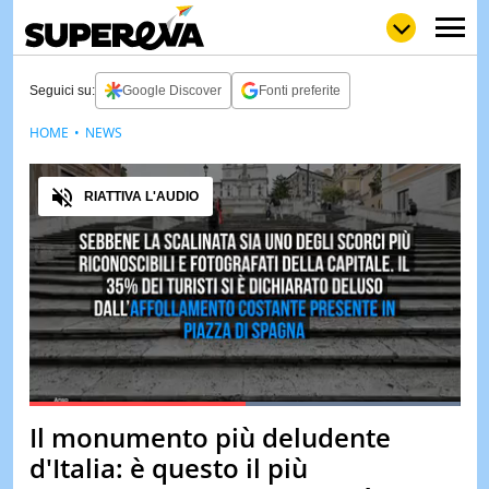
Seguici su:
Google Discover
Fonti preferite
HOME
NEWS
NEWS
LOL
GULP
LOVE
Audio
STORIE
RIATTIVA L'AUDIO
VIDEO
WOW
POP
CURIOS
CINEM
& TV
QUIZ
&
TEST
Loaded
:
100.00%
Il monumento più deludente
Pause
Unmute
MUSIC
d'Italia: è questo il più
&
SPETT