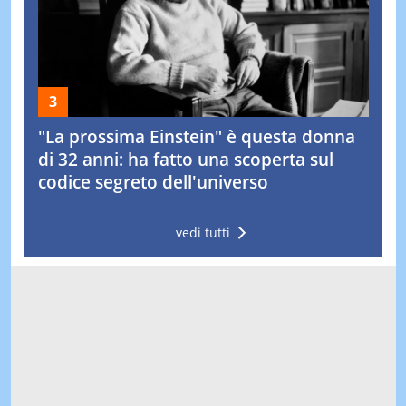
"La prossima Einstein" è questa donna
di 32 anni: ha fatto una scoperta sul
codice segreto dell'universo
vedi tutti