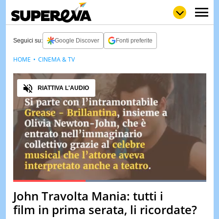
Seguici su:
Google Discover
Fonti preferite
HOME
CINEMA & TV
NEWS
LOL
GULP
LOVE
Audio
STORIE
RIATTIVA L'AUDIO
VIDEO
WOW
POP
CURIOS
CINEM
& TV
QUIZ
&
TEST
Loaded
:
100.00%
John Travolta Mania: tutti i
Pause
Unmute
MUSIC
film in prima serata, li ricordate?
&
SPETT