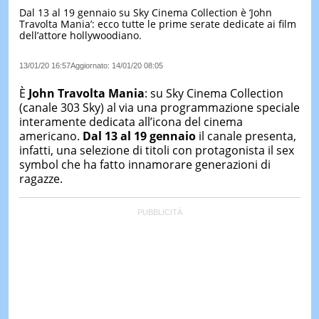
Dal 13 al 19 gennaio su Sky Cinema Collection è ‘John
LE
Travolta Mania’: ecco tutte le prime serate dedicate ai film
NOTIZI
dell’attore hollywoodiano.
DI
OGGI
13/01/20 16:57
Aggiornato:
14/01/20 08:05
LE
NOTIZI
È
John Travolta Mania
: su Sky Cinema Collection
DI
(canale 303 Sky) al via una programmazione speciale
IERI
interamente dedicata all’icona del cinema
americano.
Dal 13 al 19 gennaio
il canale presenta,
CONTAT
infatti, una selezione di titoli con protagonista il sex
symbol che ha fatto innamorare generazioni di
ragazze.