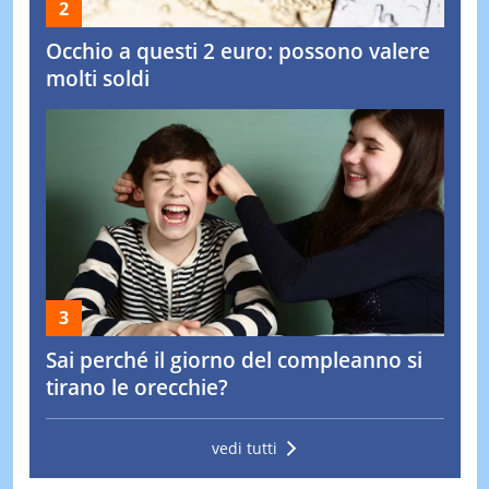
Occhio a questi 2 euro: possono valere
molti soldi
Sai perché il giorno del compleanno si
tirano le orecchie?
vedi tutti