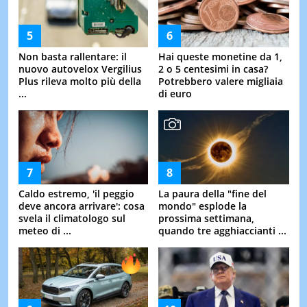
Non basta rallentare: il
Hai queste monetine da 1,
nuovo autovelox Vergilius
2 o 5 centesimi in casa?
Plus rileva molto più della
Potrebbero valere migliaia
...
di euro
Caldo estremo, 'il peggio
La paura della "fine del
deve ancora arrivare': cosa
mondo" esplode la
svela il climatologo sul
prossima settimana,
meteo di ...
quando tre agghiaccianti ...