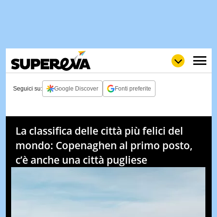
Seguici su:
Google Discover
Fonti preferite
NEWS
LOL
GULP
LOVE
La classifica delle città più felici del
STORIE
mondo: Copenaghen al primo posto,
VIDEO
c’è anche una città pugliese
WOW
POP
CURIOS
CINEM
& TV
QUIZ