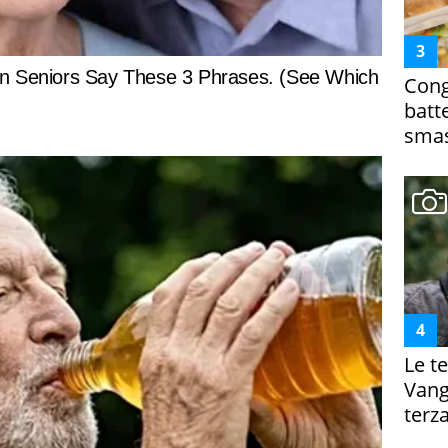
Cong
batt
smas
Le te
Vanga
terza