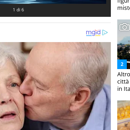
figur
miste
1
di
6
Altr
citt
in It