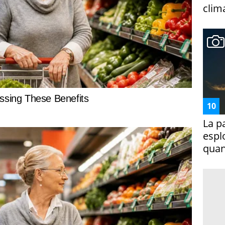
clim
La p
espl
quan