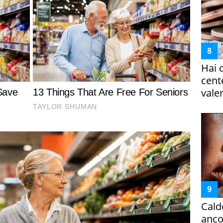
Hai 
cent
vale
Cald
ancor