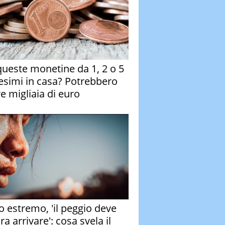
queste monetine da 1, 2 o 5
esimi in casa? Potrebbero
re migliaia di euro
o estremo, 'il peggio deve
a arrivare': cosa svela il