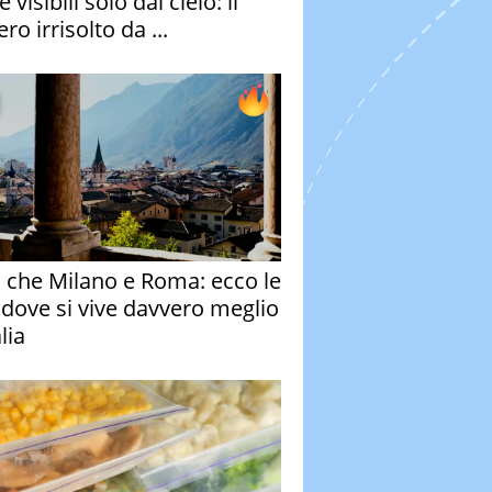
e visibili solo dal cielo: il
ro irrisolto da ...
o che Milano e Roma: ecco le
à dove si vive davvero meglio
alia