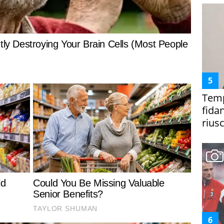
Temp
fida
riusc