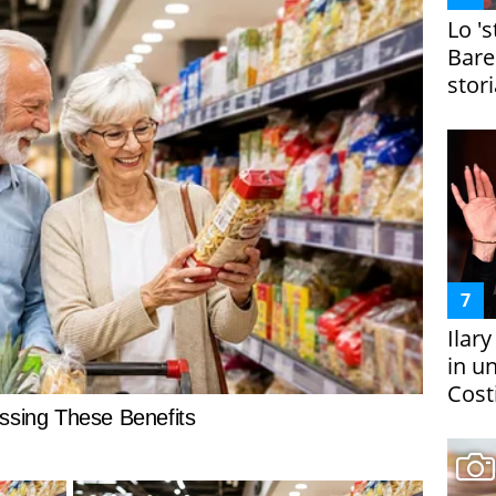
Lo '
Bare
stori
Ilar
in un
Costi