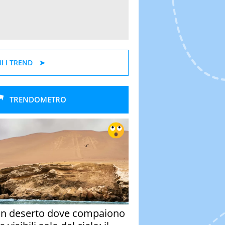
I I TREND
TRENDOMETRO
un deserto dove compaiono