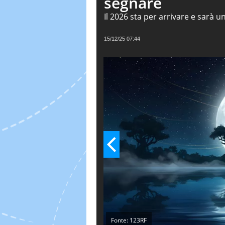
segnare
Il 2026 sta per arrivare e sarà u
portando con sé energie potenti 
tre saranno molto particolari e
15/12/25 07:44
con sé dei momenti chiave deter
soprattutto un rinnovamento p
Fonte: 123RF