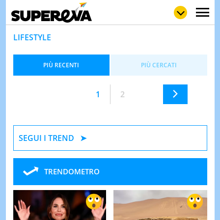
LIFESTYLE
PIÙ RECENTI
PIÙ CERCATI
NEWS
LOL
GULP
LOVE
STORIE
1
2
VIDEO
WOW
POP
CURIOS
SEGUI I TREND
CINEM
& TV
QUIZ
TRENDOMETRO
&
TEST
MUSIC
&
SPETT