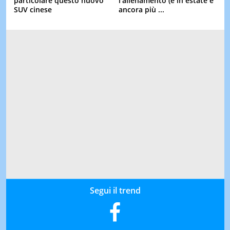
particolare questo nuovo
l'allenamento (e in estate è
SUV cinese
ancora più ...
Segui il trend