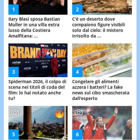
LE
NOTIZI
Ilary Blasi sposa Bastian
C'è un deserto dove
DI
OGGI
Muller in una villa extra
compaiono figure visibili
lusso della Costiera
solo dal cielo: il mistero
LE
Amalfitana: ...
irrisolto da ...
NOTIZI
DI
IERI
CONTAT
Spiderman 2026, il colpo di
Congelare gli alimenti
scena nei titoli di coda del
azzera i batteri? La fake
film: lo hai notato anche
news sul cibo smascherata
tu?
dall'esperto