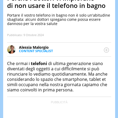
&
di non usare il telefono in bagno
TEST
Portare il vostro telefono in bagno non è solo un'abitudine
MUSIC
sbagliata: alcuni dottori spiegano come possa essere
&
dannoso per la vostra salute
SPETT
LE
Pubblicato:
9 Ottobre 2024
NOTIZI
DI
OGGI
Alessia Malorgio
CONTENT SPECIALIST
Ha conseguito un Master in Marketing Management
LE
NOTIZI
e Google Digital Training su Marketing digitale. Si
Che ormai i
telefoni
di ultima generazione siano
DI
occupa della creazione di contenuti in ottica SEO e
diventati degli oggetti a cui difficilmente si può
IERI
dello sviluppo di strategie marketing attraverso
rinunciare lo vediamo quotidianamente. Ma anche
canali digitali.
CONTAT
considerando lo spazio che smartphone, tablet et
simili occupano nella nostra giornata capiamo che
siamo coinvolti in prima persona.