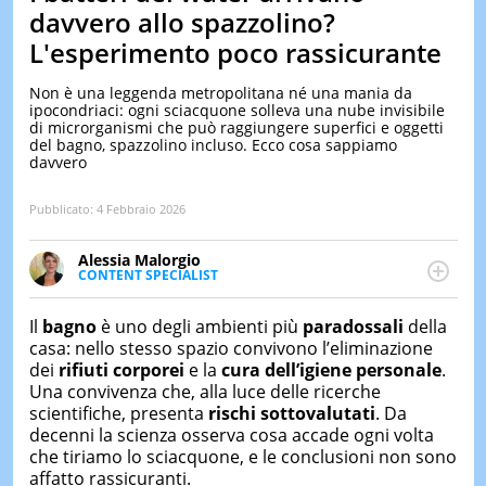
&
davvero allo spazzolino?
TEST
L'esperimento poco rassicurante
MUSIC
&
Non è una leggenda metropolitana né una mania da
SPETT
ipocondriaci: ogni sciacquone solleva una nube invisibile
di microrganismi che può raggiungere superfici e oggetti
LE
del bagno, spazzolino incluso. Ecco cosa sappiamo
NOTIZI
davvero
DI
OGGI
Pubblicato:
4 Febbraio 2026
LE
NOTIZI
Alessia Malorgio
DI
CONTENT SPECIALIST
IERI
Ha conseguito un Master in Marketing Management
e Google Digital Training su Marketing digitale. Si
CONTAT
Il
bagno
è uno degli ambienti più
paradossali
della
occupa della creazione di contenuti in ottica SEO e
casa: nello stesso spazio convivono l’eliminazione
dello sviluppo di strategie marketing attraverso
dei
rifiuti corporei
e la
cura dell’igiene personale
.
canali digitali.
Una convivenza che, alla luce delle ricerche
scientifiche, presenta
rischi sottovalutati
. Da
decenni la scienza osserva cosa accade ogni volta
che tiriamo lo sciacquone, e le conclusioni non sono
affatto rassicuranti.