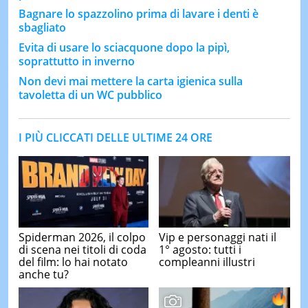
Bagnare lo spazzolino prima di lavare i denti è
sbagliato
Evita di usare lo sciacquone dopo la pipì,
soprattutto in inverno
Non devi mai mettere la carta igienica sulla
tavoletta di un WC pubblico
I PIÙ CLICCATI DELLE ULTIME 24 ORE
Spiderman 2026, il colpo
Vip e personaggi nati il
di scena nei titoli di coda
1° agosto: tutti i
del film: lo hai notato
compleanni illustri
anche tu?