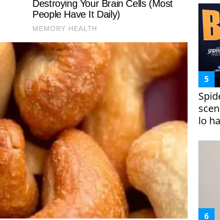
Spid
scena
lo h