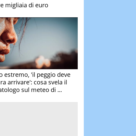
re migliaia di euro
o estremo, 'il peggio deve
a arrivare': cosa svela il
atologo sul meteo di ...