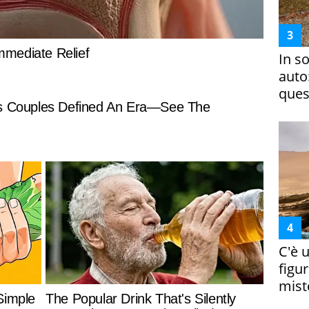
In s
auto
ques
C'è 
figur
miste