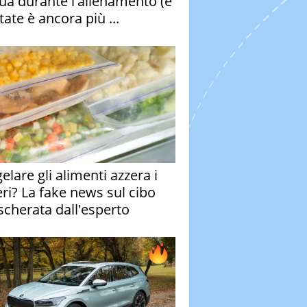
qua durante l'allenamento (e
tate è ancora più ...
elare gli alimenti azzera i
eri? La fake news sul cibo
cherata dall'esperto