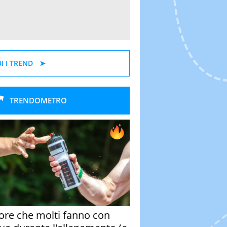
I I TREND
TRENDOMETRO
rore che molti fanno con