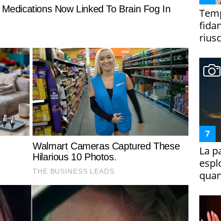
Temp
fida
riusc
La p
espl
quan