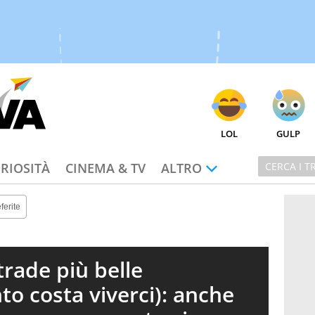
LOL
GULP
RIOSITÀ
CINEMA & TV
ALTRO
ferite
trade più belle
to costa viverci): anche