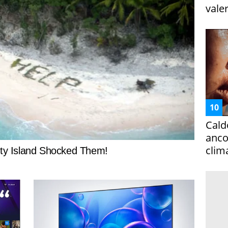
vale
Cald
ancor
clim