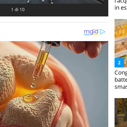
l'ac
in es
1
di
10
Cong
batt
smas