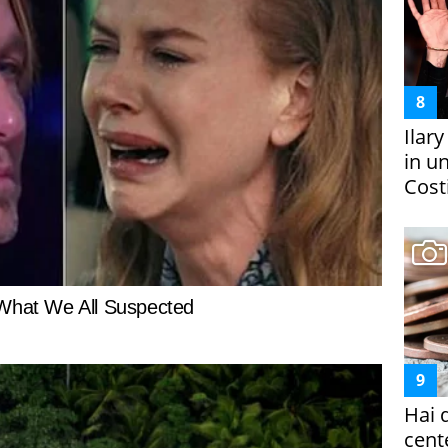
Ilar
in un
Costi
Hai 
cent