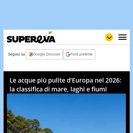
Seguici su:
Google Discover
Fonti preferite
NEWS
LOL
GULP
LOVE
Le acque più pulite d’Europa nel 2026:
STORIE
la classifica di mare, laghi e fiumi
VIDEO
WOW
POP
CURIOS
CINEM
& TV
QUIZ