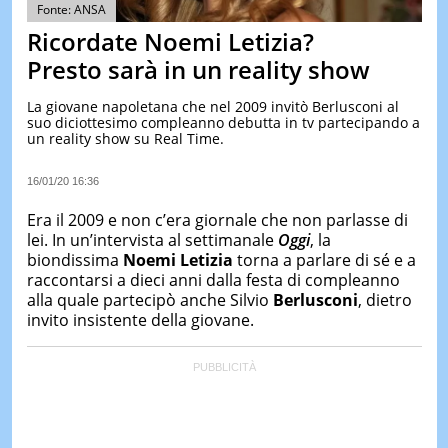
&
Fonte: ANSA
TEST
Ricordate Noemi Letizia?
MUSIC
Presto sarà in un reality show
&
SPETT
La giovane napoletana che nel 2009 invitò Berlusconi al
suo diciottesimo compleanno debutta in tv partecipando a
LE
un reality show su Real Time.
NOTIZI
DI
OGGI
16/01/20 16:36
LE
Era il 2009 e non c’era giornale che non parlasse di
NOTIZI
lei. In un’intervista al settimanale
Oggi
, la
DI
biondissima
Noemi Letizia
torna a parlare di sé e a
IERI
raccontarsi a dieci anni dalla festa di compleanno
CONTAT
alla quale partecipò anche Silvio
Berlusconi
, dietro
invito insistente della giovane.