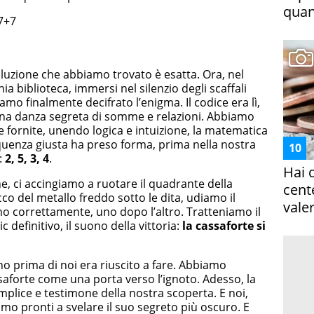
quan
7+7
uzione che abbiamo trovato è esatta. Ora, nel
ia biblioteca, immersi nel silenzio degli scaffali
biamo finalmente decifrato l’enigma. Il codice era lì,
 una danza segreta di somme e relazioni. Abbiamo
te fornite, unendo logica e intuizione, la matematica
equenza giusta ha preso forma, prima nella nostra
:
2, 5, 3, 4
.
Hai 
e, ci accingiamo a ruotare il quadrante della
cent
co del metallo freddo sotto le dita, udiamo il
vale
 correttamente, uno dopo l’altro. Tratteniamo il
c definitivo, il suono della vittoria:
la cassaforte si
no prima di noi era riuscito a fare. Abbiamo
saforte come una porta verso l’ignoto. Adesso, la
omplice e testimone della nostra scoperta. E noi,
amo pronti a svelare il suo segreto più oscuro. E