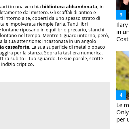
varti in una vecchia
biblioteca abbandonata
, in
etamente dal mistero. Gli scaffali di antico e
i intorno a te, coperti da uno spesso strato di
ita e impolverata riempie l’aria. Tanti libri
Ilar
 lontane riposano in equilibrio precario, stanchi
in un
 lontano nel tempo. Mentre ti guardi intorno, però,
Costi
ra la tua attenzione: incastonata in un angolo
ia
cassaforte
. La sua superficie di metallo opaco
i aggira per la stanza. Sopra la tastiera numerica,
ttira subito il tuo sguardo. Le sue parole, scritte
indizio criptico.
Le m
Only
per 