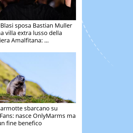
y Blasi sposa Bastian Muller
a villa extra lusso della
era Amalfitana: ...
armotte sbarcano su
Fans: nasce OnlyMarms ma
un fine benefico