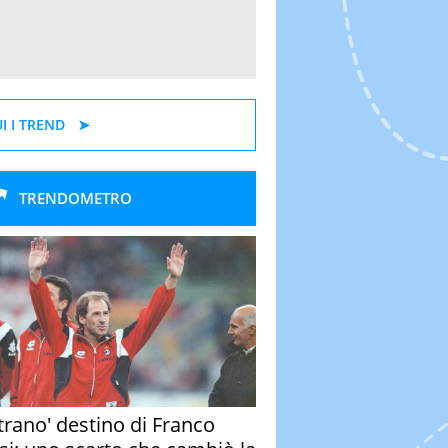
I I TREND
TRENDOMETRO
strano' destino di Franco