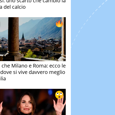
si: uno scarto che cambiò la
a del calcio
o che Milano e Roma: ecco le
à dove si vive davvero meglio
alia