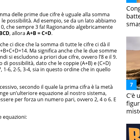
Cong
somma delle prime due cifre è uguale alla somma
batt
 le possibilità. Ad esempio, se da un lato abbiamo
smas
 e 0, che sempre 3 fa! Ragionando algebricamente
BCD
, allora
A+B = C+D
.
he ci dice che la somma di tutte le cifre ci dà il
A+B+C+D=14. Ma significa anche che le due somme
 si escludono a priori due cifre, ovvero l’8 e il 9.
di possibilità, dato che le coppie (A+B) e (C+D)
 1-6, 2-5, 3-4, sia in questo ordine che in quello
cessivo, secondo il quale la prima cifra è la metà
unge un’ulteriore equazione al nostro sistema,
C'è 
ssere per forza un numero pari, ovvero 2, 4 o 6. E
figur
miste
e equazioni: