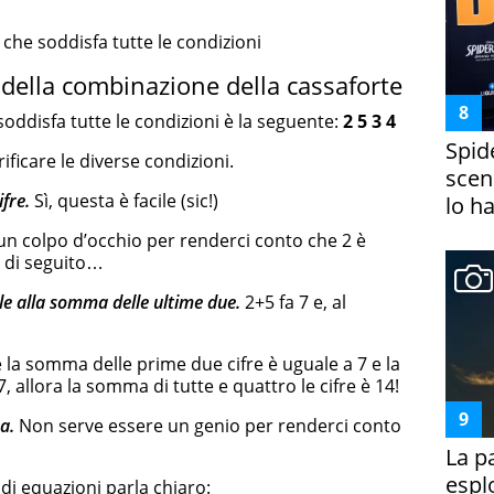
 che soddisfa tutte le condizioni
 della combinazione della cassaforte
soddisfa tutte le condizioni è la seguente:
2 5 3 4
Spid
ficare le diverse condizioni.
scena
ifr
e.
Sì, questa è facile (sic!)
lo h
un colpo d’occhio per renderci conto che 2 è
a di seguito…
e alla somma delle ultime due.
2+5 fa 7 e, al
 la somma delle prime due cifre è uguale a 7 e la
 allora la somma di tutte e quattro le cifre è 14!
a.
Non serve essere un genio per renderci conto
La p
espl
di equazioni parla chiaro: