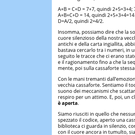
A+B = C+D = 7+7, quindi 2+5=3+4; 
A+B+C+D = 14, quindi 2+5+3+4=14
D=A/2, quindi 2=4/2.
Insomma, possiamo dire che la sol
cuore silenzioso della nostra vecch
antichi e della carta ingiallita, ab
bastava cercarlo tra i numeri, in
seguito le tracce che ci erano sta
e il ragionamento fino a che la s
mente, poi sulla cassaforte stessa
Con le mani tremanti dall’emozion
vecchia cassaforte. Sentiamo il toc
suono dei meccanismi che scattano
respiro per un attimo. E, poi, un cli
è aperta
.
Siamo riusciti in quello che nessu
spezzato il codice, aperto una cas
biblioteca ci guarda in silenzio, c
con il cuore ancora in tumulto, si