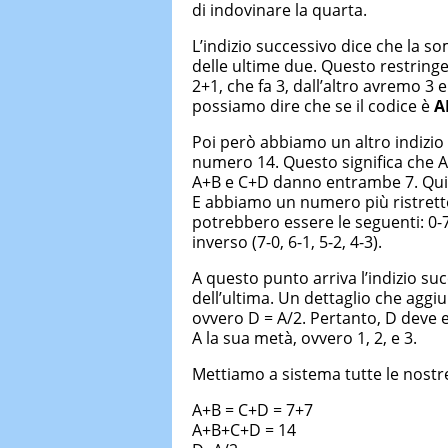
di indovinare la quarta.
L’indizio successivo dice che la 
delle ultime due. Questo restringe
2+1, che fa 3, dall’altro avremo 3
possiamo dire che se il codice è
A
Poi però abbiamo un altro indizio c
numero 14. Questo significa che 
A+B e C+D danno entrambe 7. Quindi
E abbiamo un numero più ristretto 
potrebbero essere le seguenti: 0-7,
inverso (7-0, 6-1, 5-2, 4-3).
A questo punto arriva l’indizio suc
dell’ultima. Un dettaglio che aggi
ovvero D = A/2. Pertanto, D deve e
A la sua metà, ovvero 1, 2, e 3.
Mettiamo a sistema tutte le nostr
A+B = C+D = 7+7
A+B+C+D = 14