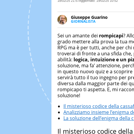
18/02/25 21:57
Aggiornato:
19/02/25 10:52
Giuseppe Guarino
GIORNALISTA
Ph(D) in Diritto Comparato e pro
particolare sulla Storia conte
Sei un amante dei
rompicapi
? Al
numerose testate ed è president
grado mettere alla prova la tua 
RPG ma è per tutti, anche per chi 
troverai di fronte a una sfida ch
abilità:
logica, intuizione e un piz
soluzione, ma fa’ attenzione, per
in questo nuovo quiz e a scoprire se
servirà tutto il tuo ingegno per pr
diversa dalla maggior parte dei q
rompicapo ti aspetta. E, mi racco
soluzione!
Il misterioso codice della cassaf
Analizziamo insieme l’enigma de
La soluzione dell’enigma della 
Il misterioso codice della