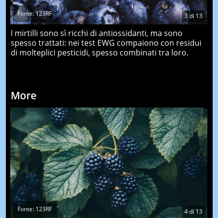
Fonte: 123RF
3
di
13
I mirtilli sono sì ricchi di antiossidanti, ma sono
spesso trattati: nei test EWG compaiono con residui
di molteplici pesticidi, spesso combinati tra loro.
More
Fonte: 123RF
4
di
13