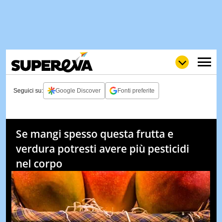
Seguici su:
Google Discover
Fonti preferite
NEWS
LOL
GULP
LOVE
Se mangi spesso questa frutta e
STORIE
verdura potresti avere più pesticidi
VIDEO
nel corpo
WOW
POP
CURIOS
CINEM
& TV
QUIZ