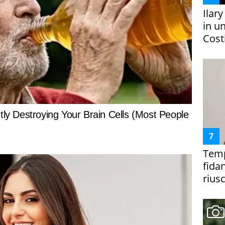
Ilar
in un
Costi
Temp
fida
riusc