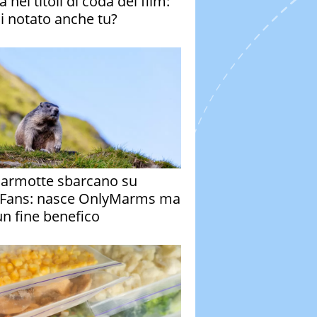
 nei titoli di coda del film:
ai notato anche tu?
armotte sbarcano su
Fans: nasce OnlyMarms ma
un fine benefico