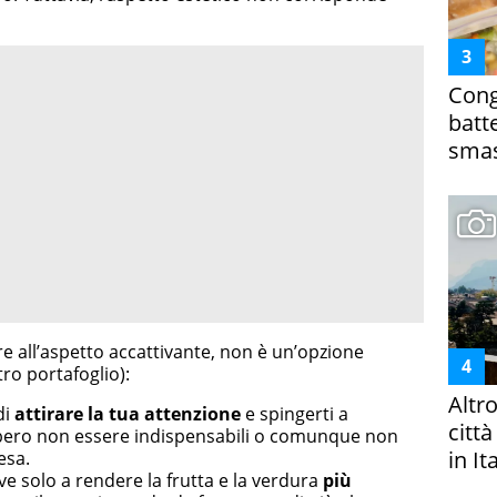
Cong
batt
smas
re all’aspetto accattivante, non è un’opzione
tro portafoglio):
Altr
di
attirare la tua attenzione
e spingerti a
citt
bero non essere indispensabili o comunque non
in It
pesa.
rve solo a rendere la frutta e la verdura
più