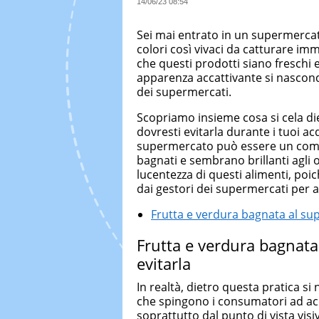
14/06/23 08:54
Sei mai entrato in un supermerca
colori così vivaci da catturare i
che questi prodotti siano freschi 
apparenza accattivante si nasconde
dei supermercati.
Scopriamo insieme cosa si cela die
dovresti evitarla durante i tuoi ac
supermercato può essere un compi
bagnati e sembrano brillanti agli o
lucentezza di questi alimenti, poi
dai gestori dei supermercati per at
Frutta e verdura bagnata al su
Frutta e verdura bagnata
evitarla
In realtà, dietro questa pratica s
che spingono i consumatori ad ac
soprattutto dal punto di vista visi