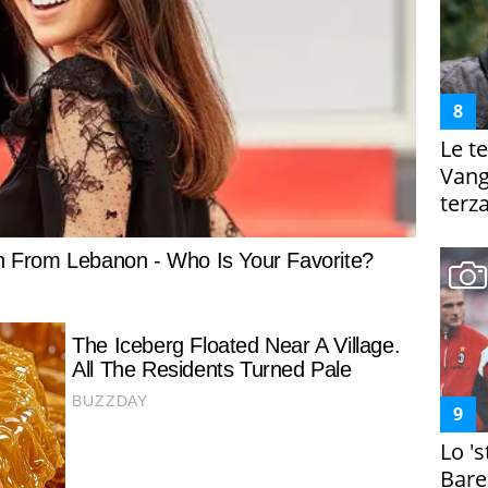
Le te
Vanga
terza
Lo '
Bare