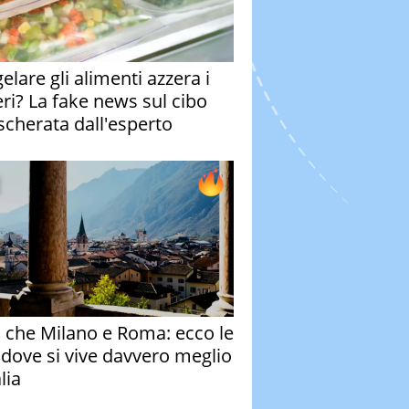
elare gli alimenti azzera i
eri? La fake news sul cibo
cherata dall'esperto
o che Milano e Roma: ecco le
à dove si vive davvero meglio
alia