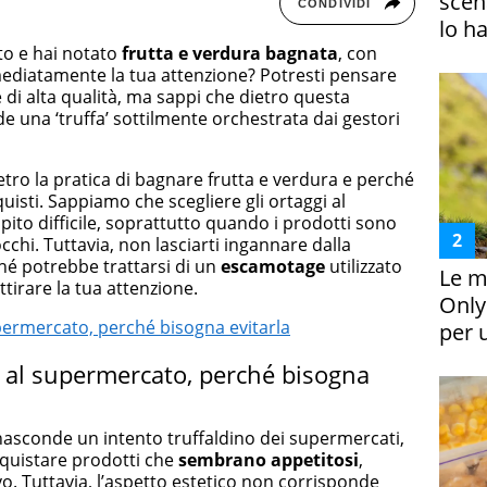
scena
CONDIVIDI
lo h
to e hai notato
frutta e verdura bagnata
, con
mmediatamente la tua attenzione? Potresti pensare
e di alta qualità, ma sappi che dietro questa
 una ‘truffa’ sottilmente orchestrata dai gestori
tro la pratica di bagnare frutta e verdura e perché
quisti. Sappiamo che scegliere gli ortaggi al
to difficile, soprattutto quando i prodotti sono
cchi. Tuttavia, non lasciarti ingannare dalla
ché potrebbe trattarsi di un
escamotage
utilizzato
Le m
tirare la tua attenzione.
Only
permercato, perché bisogna evitarla
per 
 al supermercato, perché bisogna
i nasconde un intento truffaldino dei supermercati,
quistare prodotti che
sembrano appetitosi
,
vo. Tuttavia, l’aspetto estetico non corrisponde