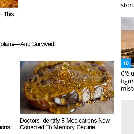
stori
C'è 
figur
miste