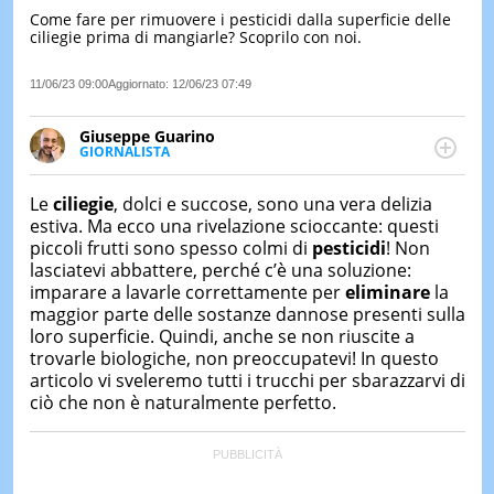
Come fare per rimuovere i pesticidi dalla superficie delle
LE
ciliegie prima di mangiarle? Scoprilo con noi.
NOTIZI
DI
OGGI
11/06/23 09:00
Aggiornato:
12/06/23 07:49
LE
Giuseppe Guarino
NOTIZI
GIORNALISTA
DI
Ph(D) in Diritto Comparato e processi di
IERI
integrazione e attivo nel campo della ricerca, in
Le
ciliegie
, dolci e succose, sono una vera delizia
particolare sulla Storia contemporanea di America
CONTAT
estiva. Ma ecco una rivelazione scioccante: questi
Latina e Spagna. Collabora con numerose testate ed
piccoli frutti sono spesso colmi di
pesticidi
! Non
è presidente dell'Associazione Culturale "La
lasciatevi abbattere, perché c’è una soluzione:
Biblioteca del Sannio".
imparare a lavarle correttamente per
eliminare
la
maggior parte delle sostanze dannose presenti sulla
loro superficie. Quindi, anche se non riuscite a
trovarle biologiche, non preoccupatevi! In questo
articolo vi sveleremo tutti i trucchi per sbarazzarvi di
ciò che non è naturalmente perfetto.