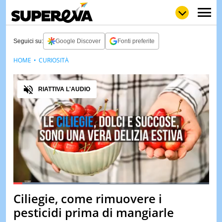
Seguici su:
Google Discover
Fonti preferite
HOME
CURIOSITÀ
NEWS
LOL
GULP
LOVE
Audio
STORIE
RIATTIVA L'AUDIO
VIDEO
WOW
POP
CURIOS
CINEM
& TV
QUIZ
&
TEST
Loaded
:
44.24%
Ciliegie, come rimuovere i
Pause
Unmute
MUSIC
pesticidi prima di mangiarle
&
SPETT