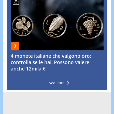
4 monete italiane che valgono oro:
controlla se le hai. Possono valere
anche 12mila €
vedi tutti