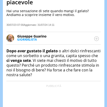
piacevole
LE
NOTIZI
Hai una sensazione di sete quando mangi il gelato?
DI
Andiamo a scoprire insieme il vero motivo.
OGGI
30/07/23 07:00
Aggiornato:
31/07/24 14:11
LE
NOTIZI
DI
Giuseppe Guarino
IERI
GIORNALISTA
Ph(D) in Diritto Comparato e processi di
CONTAT
integrazione e attivo nel campo della ricerca, in
Dopo aver gustato il gelato
o altri dolci rinfrescanti
particolare sulla Storia contemporanea di America
come un sorbetto o una granita, capita spesso che
Latina e Spagna. Collabora con numerose testate ed
ci venga sete
. Vi siete mai chiesti il motivo di tutto
è presidente dell'Associazione Culturale "La
questo? Perché un prodotto rinfrescante stimola in
Biblioteca del Sannio".
noi il bisogno di bere? Ha forse a che fare con la
nostra salute?