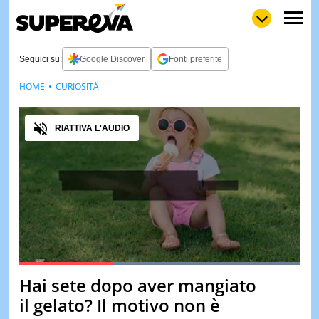
Seguici su:
Google Discover
Fonti preferite
HOME
CURIOSITÀ
NEWS
LOL
GULP
LOVE
Audio
STORIE
RIATTIVA L'AUDIO
VIDEO
WOW
POP
CURIOS
CINEM
& TV
QUIZ
&
TEST
Loaded
:
100.00%
Hai sete dopo aver mangiato
Pause
Unmute
MUSIC
il gelato? Il motivo non è
&
SPETT