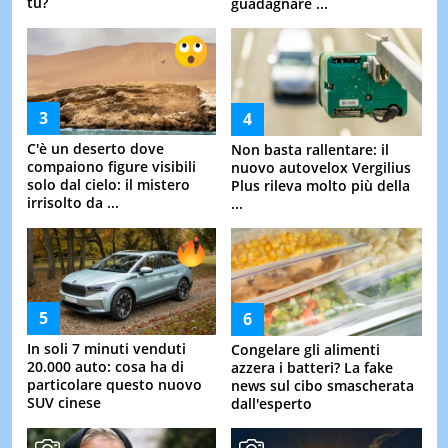
tu?
guadagnare ...
C'è un deserto dove
Non basta rallentare: il
compaiono figure visibili
nuovo autovelox Vergilius
solo dal cielo: il mistero
Plus rileva molto più della
irrisolto da ...
...
In soli 7 minuti venduti
Congelare gli alimenti
20.000 auto: cosa ha di
azzera i batteri? La fake
particolare questo nuovo
news sul cibo smascherata
SUV cinese
dall'esperto