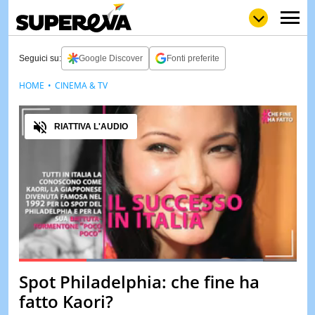
Seguici su:
Google Discover
Fonti preferite
HOME
CINEMA & TV
NEWS
LOL
GULP
LOVE
Audio
STORIE
RIATTIVA L'AUDIO
VIDEO
WOW
POP
CURIOS
CINEM
& TV
QUIZ
&
TEST
Loaded
:
87.94%
Spot Philadelphia: che fine ha
Pause
Unmute
MUSIC
fatto Kaori?
&
SPETT