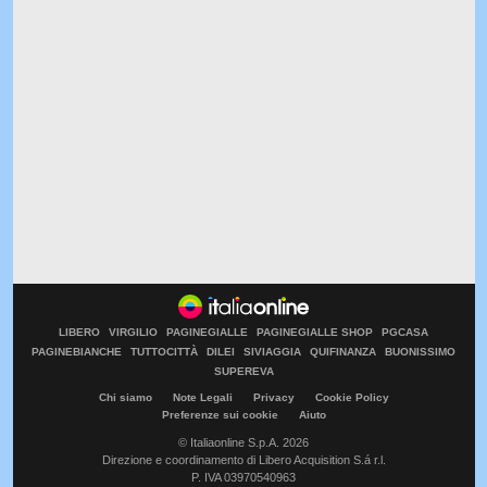
LIBERO
VIRGILIO
PAGINEGIALLE
PAGINEGIALLE SHOP
PGCASA
PAGINEBIANCHE
TUTTOCITTÀ
DILEI
SIVIAGGIA
QUIFINANZA
BUONISSIMO
SUPEREVA
Chi siamo
Note Legali
Privacy
Cookie Policy
Preferenze sui cookie
Aiuto
© Italiaonline S.p.A. 2026
Direzione e coordinamento di Libero Acquisition S.á r.l.
P. IVA 03970540963