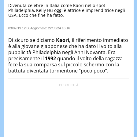
Divenuta celebre in Italia come Kaori nello spot
LE
Philadelphia, Kelly Hu oggi è attrice e imprenditrice negli
NOTIZI
USA. Ecco che fine ha fatto.
DI
OGGI
03/07/19 12:00
Aggiornato:
22/03/24 16:16
LE
NOTIZI
Di sicuro se diciamo
Kaori,
il riferimento immediato
DI
è alla giovane giapponese che ha dato il volto alla
IERI
pubblicità Philadelphia negli Anni Novanta. Era
precisamente il
1992
quando il volto della ragazza
CONTAT
fece la sua comparsa sul piccolo schermo con la
battuta diventata tormentone “poco poco”.